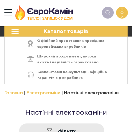
0
КАМІНИ
Каталог товарів
ПЕЧІ
БІОКАМІНИ
Офіційний представник провідних
ЕЛЕКТРОКАМІНИ
європейських виробників
РЕШІТКИ
Широкий ассортимент,
висока
АКСЕСУАРИ
якість
і
надійність
гарантовано
ХІМІЯ
Безкоштовні консультації, офіційна
МОНТАЖ
гарантія від виробника
ЕНЕРГОСИСТЕМИ
Головна
Електрокаміни
Настінні електрокаміни
Настінні електрокаміни
фільтр: