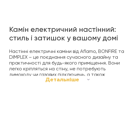
Камін електричний настінний:
стиль і затишок у вашому домі
Настінні електричні каміни від Aflamo, BONFIRE та
DIMPLEX – це поєднання сучасного дизайну та
практичності для будь-якого приміщення. Вони
легко кріпляться на стіну, не потребують
димоходу чи газових підключень, а також
Детальніше
відтворюють реалістичне полум’я, створюючи
затишну атмосферу у вашому будинку чи
квартирі.
Ці бренди пропонують різноманітні моделі:
компактні для невеликих кімнат, середні для
віталень та панорамні з потужним ефектом
полум’я для просторих приміщень. Електрокаміни
настінні економні, безпечні, екологічні та
оснащені сучасними функціями – дистанційним
керуванням, регулюванням інтенсивності полум’я