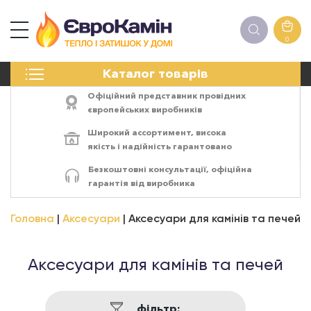
0
КАМІНИ
Каталог товарів
ПЕЧІ
БІОКАМІНИ
Офіційний представник провідних
ЕЛЕКТРОКАМІНИ
європейських виробників
РЕШІТКИ
Широкий ассортимент,
висока
АКСЕСУАРИ
якість
і
надійність
гарантовано
ХІМІЯ
Безкоштовні консультації, офіційна
МОНТАЖ
гарантія від виробника
ЕНЕРГОСИСТЕМИ
Головна
Аксесуари
Аксесуари для камінів та печей
Аксесуари для камінів та печей
фільтр: