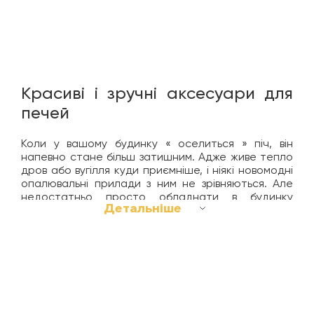
Красиві і зручні аксесуари для
печей
Коли у вашому будинку « оселиться » піч, він
напевно стане більш затишним. Адже живе тепло
дров або вугілля куди приємніше, і ніякі новомодні
опалювальні прилади з ним не зрівняються. Але
недостатньо просто обладнати в будинку
Детальніше
опалювальну піч. До неї обов'язково потрібно
придбати ряд комплектуючих, які будуть мати як
практичне, так і естетичне значення. Саме тому
слід підібрати і купити необхідні аксесуари для
печей відразу при їх установці.
ЯКІ БУВАЮТЬ АКСЕСУАРИ ДЛЯ ПЕЧЕЙ?
Умовно їх можна розділити на дві групи: для