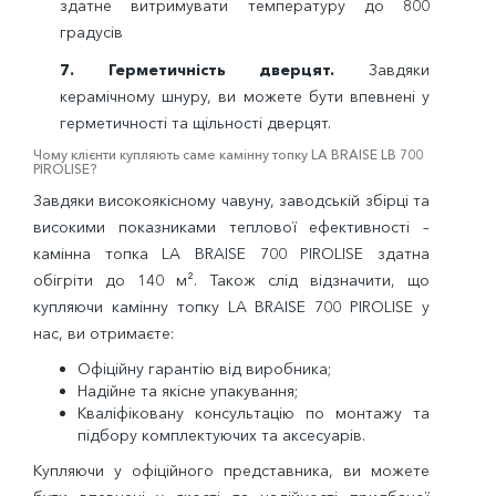
здатне витримувати температуру до 800
градусів
7.
Герметичність дверцят.
Завдяки
керамічному шнуру, ви можете бути впевнені у
герметичності та щільності дверцят.
Чому клієнти купляють саме камінну топку LA BRAISE LB 700
PIROLISE?
Завдяки високоякісному чавуну, заводській збірці та
високими показниками теплової ефективності –
камінна топка LA BRAISE 700 PIROLISE здатна
обігріти до 140 м². Також слід відзначити, що
купляючи камінну топку LA BRAISE 700 PIROLISE у
нас, ви отримаєте:
Офіційну гарантію від виробника;
Надійне та якісне упакування;
Кваліфіковану консультацію по монтажу та
підбору комплектуючих та аксесуарів.
Купляючи у офіційного представника, ви можете