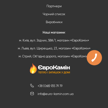
Партнери
Чорний список
Виробники
Наші магазини:
м. Київ, вул. Зодчих, 58А/1, магазин «ЄвроКамін»
м. Львів, вул. Щирецька, 23, магазин «ЄвроКамін»
м. Стрий, Обʼїздна дорога, магазин «ЄвроКамін»
+38 (068) 935 79 79
info@euro-kamin.com.ua