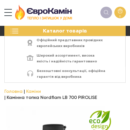
0
КАМІНИ
Каталог товарів
ПЕЧІ
БІОКАМІНИ
Офіційний представник провідних
ЕЛЕКТРОКАМІНИ
європейських виробників
РЕШІТКИ
Широкий ассортимент,
висока
АКСЕСУАРИ
якість
і
надійність
гарантовано
ХІМІЯ
Безкоштовні консультації, офіційна
МОНТАЖ
гарантія від виробника
ЕНЕРГОСИСТЕМИ
Головна
Каміни
Камінна топка Nordflam LB 700 PIROLISE