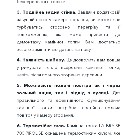
безперервного горіння.
3.
Подвійна задня стінка.
Завдяки додатковій
чавунній стінці у камері згорання, ви можете не
турбуватись стосовно перегріву та її
пошкодженню, яка може привести до
демонтажу камінної топки. Вам достатньо
всього замінити цю деталь на нову.
4. Наявність шиберу.
Це дозволить вам довше
утримувати тепло всередині камінної топки,
навіть після повного згорання деревини.
5.
Можливість подачі повітря як і через
зольний ящик, так і підвід з вулиці
.
Для
правильного та ефективного функціонування
камінної топки потрібна постійна подача
повітря у камеру згорання.
6.
Термостійке скло.
Камінна топка LA BRAISE
700 PIROLISE оснащена термостійким склом, яке