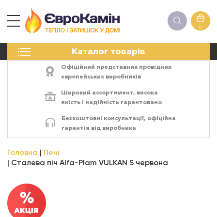
0
КАМІНИ
Каталог товарів
ПЕЧІ
БІОКАМІНИ
Офіційний представник провідних
ЕЛЕКТРОКАМІНИ
європейських виробників
РЕШІТКИ
Широкий ассортимент,
висока
АКСЕСУАРИ
якість
і
надійність
гарантовано
ХІМІЯ
Безкоштовні консультації, офіційна
МОНТАЖ
гарантія від виробника
ЕНЕРГОСИСТЕМИ
Головна
Печі
Сталева піч Alfa-Plam VULKAN S червона