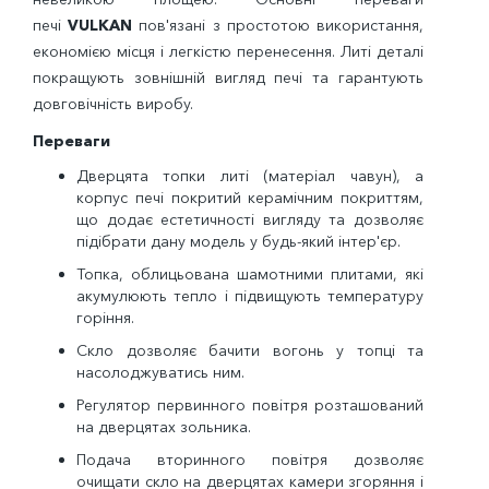
печі
VULKAN
пов'язані з простотою використання,
економією місця і легкістю перенесення.
Литі деталі
покращують зовнішній вигляд печі та гарантують
довговічність виробу.
Переваги
Дверцята топки литі (матеріал чавун), а
корпус печі покритий керамічним покриттям,
що додає естетичності вигляду та дозволяє
підібрати дану модель у будь-який інтер'єр.
Топка, облицьована шамотними плитами, які
акумулюють тепло і підвищують температуру
горіння.
Скло дозволяє бачити вогонь у топці та
насолоджуватись ним.
Регулятор первинного повітря розташований
на дверцятах зольника.
Подача вторинного повітря дозволяє
очищати скло на дверцятах камери згоряння і