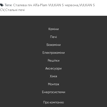
Теги:
Сталева піч Alfa-Plam VULKAN S червона
,
VULKAN S
CV
,
Стальні печі
Каміни
Печі
Біокаміни
Електрокаміни
Решітки
Аксесуари
Хімія
Монтаж
Енергосистеми
Про компанію