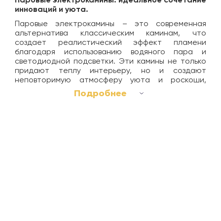
Паровые электрокамины: идеальное сочетание
инноваций и уюта.
Паровые электрокамины – это современная
альтернатива классическим каминам, что
создает реалистический эффект пламени
благодаря использованию водяного пара и
светодиодной подсветки. Эти камины не только
придают теплу интерьеру, но и создают
неповторимую атмосферу уюта и роскоши,
сохраняя при этом экологичность и
Подробнее
безопасность.
Преимущества паровых электрокаминов:
Реалистичность пламени:
Технология 3D-
пламени создает эффект настоящего огня,
который трудно отличить от натурального.
Экологичность:
Камин работает без сжигания
топлива, поэтому не выделяет вредных веществ и
не нуждается в дымоходе.
Безопасность:
Отсутствие открытого огня
делает паровые камины идеальными для семей с
детьми и домашними питомцами.
Увлажнение воздуха:
Камин может служить