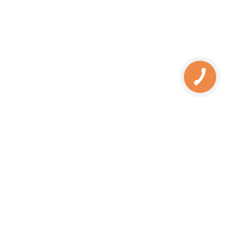
увлажнителем, улучшая микроклимат в
помещении.
Паровые электрокамины – это не просто
обогревательный прибор, а стильный элемент
декора, превращающий любое пространство в
место для отдыха и релаксации. Выбирайте
идеальный вариант для вашего дома или офиса и
наслаждайтесь комфортом, не беспокоясь о
сложном обслуживании или расходе топлива.