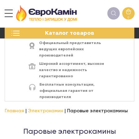
0
КАМИНЫ
Каталог товаров
ПЕЧИ
БИОКАМИНЫ
Официальный представитель
ЭЛЕКТРОКАМИН
ведущих европейских
производителей
РЕШЁТКИ
Широкий ассортимент,
высокое
АКСЕССУАРЫ
качество
и
надежность
ХИМИЯ
гарантированно
МОНТАЖ
Бесплатные консультации,
ЭНЕРГОСИСТЕМЫ
официальная гарантия от
производителя
Главная
Электрокамин
Паровые электрокамины
Паровые электрокамины