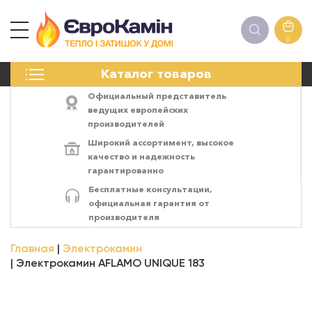
0
КАМИНЫ
Каталог товаров
ПЕЧИ
БИОКАМИНЫ
Официальный представитель
ЭЛЕКТРОКАМИН
ведущих европейских
производителей
РЕШЁТКИ
Широкий ассортимент,
высокое
АКСЕССУАРЫ
качество
и
надежность
ХИМИЯ
гарантированно
МОНТАЖ
Бесплатные консультации,
ЭНЕРГОСИСТЕМЫ
официальная гарантия от
производителя
Главная
Электрокамин
Электрокамин AFLAMO UNIQUE 183