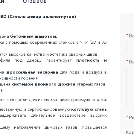
КИ
ОТЗЫВОВ
-BD (Cтекло декор цельногнутое)
вана
бетонным шамотом.
В
ся с помощью современных станков с ЧПУ (2D и 3D
тся высокое качество и эстетика сварных швов.
рофиля под дверцу гарантирует
плотность и
В
ена
дроссельная заслонка
для подачи воздуха в
нсивности горения.
нащена
системой двойного дожига
угарных газов,
а.
ляется среди других следующими преимуществами:
качественную и сертифицированную
котловую сталь
ыдерживать длительное воздействие высоких
Р
щему направление дымовых газов, повышается
Код