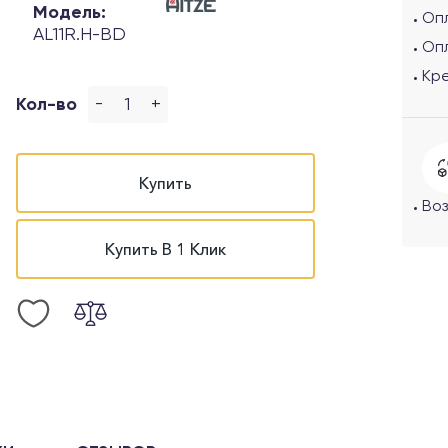
Модель:
Опл
AL11R.H-BD
Опл
Кр
-
+
Кол-во
Купить
Воз
Купить В 1 Клик