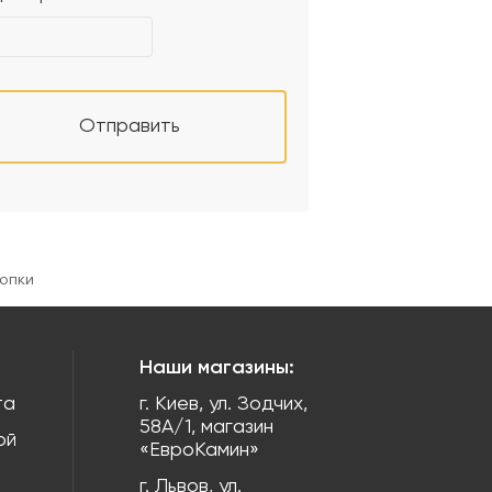
Отправить
опки
Наши магазины:
та
г. Киев, ул. Зодчих,
58А/1, магазин
ой
«ЕвроКамин»
г. Львов, ул.