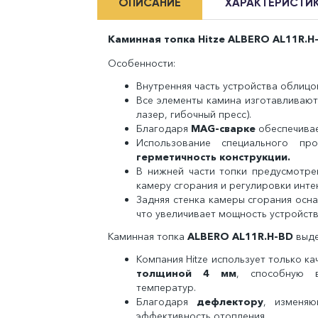
ОПИСАНИЕ
ХАРАКТЕРИСТИ
Каминная топка Hitze ALBERO AL11R.H
Особенности:
Внутренняя часть устройства облицо
Все элементы камина изготавливают
лазер, гибочный пресс).
Благодаря
MAG-сварке
обеспечивае
Использование специального п
герметичность конструкции.
В нижней части топки предусмотр
камеру сгорания и регулировки инте
Задняя стенка камеры сгорания ос
что увеличивает мощность устройств
Каминная топка
ALBERO AL11R.H-BD
выде
Компания Hitze использует только 
толщиной 4 мм
, способную в
температур.
Благодаря
дефлектору
, изменяю
эффективность отопления.