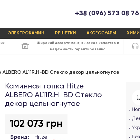
+38 (096) 573 08 76
ЭЛЕКТРОКАМИН
РЕШЁТКИ
АКСЕССУАРЫ
ХИМИ
щих
Широкий ассортимент,
высокое качество
и
надежность
гарантированно
e ALBERO AL11R.H-BD Cтекло декор цельногнутое
Каминная топка Hitze
ALBERO AL11R.H-BD Cтекло
декор цельногнутое
Но
Де
102 073 грн
Ук
Бренд:
Hitze
Бе