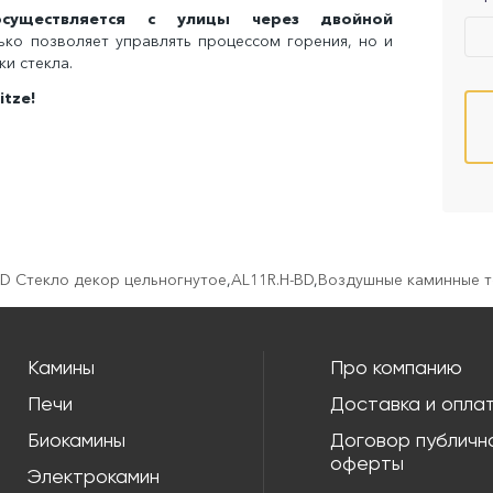
существляется с улицы через двойной
ько позволяет управлять процессом горения, но и
ки стекла.
itze!
BD Cтекло декор цельногнутое
,
AL11R.H-BD
,
Воздушные каминные т
Камины
Про компанию
Печи
Доставка и опла
Биокамины
Договор публичн
оферты
Электрокамин