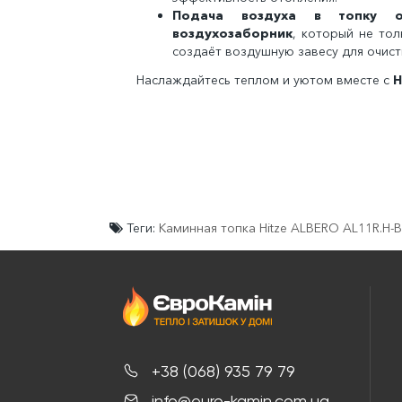
Подача воздуха в топку о
воздухозаборник
, который не тол
создаёт воздушную завесу для очист
Наслаждайтесь теплом и уютом вместе с
H
Теги:
Каминная топка Hitze ALBERO AL11R.H-
+38 (068) 935 79 79
info@euro-kamin.com.ua