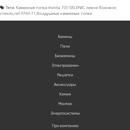
Теги:
Каминная топка Invicta 700 SELENIC левое боковое
стекло
,
ref.9769-71
,
Воздушные каминные топки
Камины
Печи
Биокамины
Электрокамин
Решётки
Аксессуары
Химия
Монтаж
Энергосистемы
Про компанию