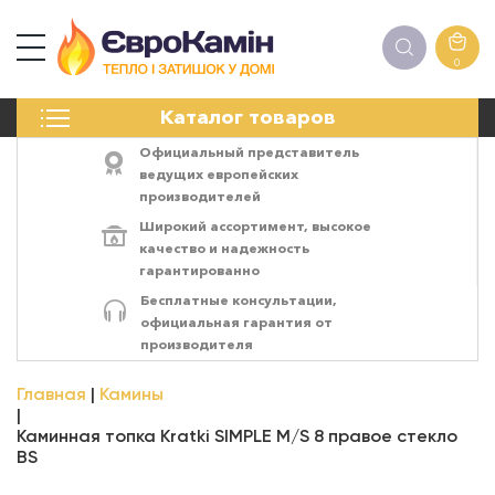
0
КАМИНЫ
Каталог товаров
ПЕЧИ
БИОКАМИНЫ
Официальный представитель
ЭЛЕКТРОКАМИН
ведущих европейских
производителей
РЕШЁТКИ
Широкий ассортимент,
высокое
АКСЕССУАРЫ
качество
и
надежность
ХИМИЯ
гарантированно
МОНТАЖ
Бесплатные консультации,
ЭНЕРГОСИСТЕМЫ
официальная гарантия от
производителя
Главная
Камины
Каминная топка Kratki SIMPLE M/S 8 правое стекло
BS