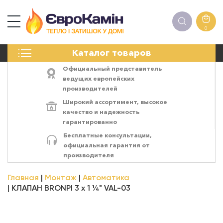
0
КАМИНЫ
Каталог товаров
ПЕЧИ
БИОКАМИНЫ
Официальный представитель
ЭЛЕКТРОКАМИН
ведущих европейских
производителей
РЕШЁТКИ
Широкий ассортимент,
высокое
АКСЕССУАРЫ
качество
и
надежность
ХИМИЯ
гарантированно
МОНТАЖ
Бесплатные консультации,
ЭНЕРГОСИСТЕМЫ
официальная гарантия от
производителя
Главная
Монтаж
Автоматика
КЛАПАН BRONPI 3 x 1 ¼" VAL-03