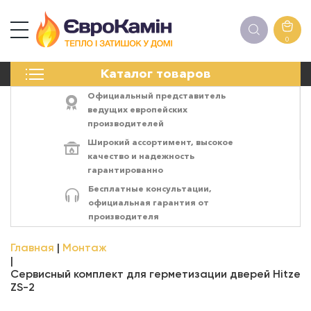
0
КАМИНЫ
Каталог товаров
ПЕЧИ
БИОКАМИНЫ
Официальный представитель
ЭЛЕКТРОКАМИН
ведущих европейских
производителей
РЕШЁТКИ
Широкий ассортимент,
высокое
АКСЕССУАРЫ
качество
и
надежность
ХИМИЯ
гарантированно
МОНТАЖ
Бесплатные консультации,
ЭНЕРГОСИСТЕМЫ
официальная гарантия от
производителя
Главная
Монтаж
Сервисный комплект для герметизации дверей Hitze
ZS-2