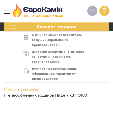
0
КАМИНЫ
Каталог товаров
ПЕЧИ
БИОКАМИНЫ
Официальный представитель
ЭЛЕКТРОКАМИН
ведущих европейских
производителей
РЕШЁТКИ
Широкий ассортимент,
высокое
АКСЕССУАРЫ
качество
и
надежность
ХИМИЯ
гарантированно
МОНТАЖ
Бесплатные консультации,
ЭНЕРГОСИСТЕМЫ
официальная гарантия от
производителя
Главная
Монтаж
Теплообменник водяной Hitze 7 кВт Ø180