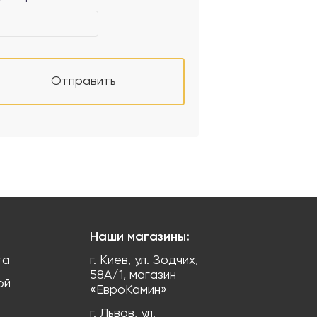
Отправить
Наши магазины:
та
г. Киев, ул. Зодчих,
58А/1, магазин
ой
«ЕвроКамин»
г. Львов, ул.