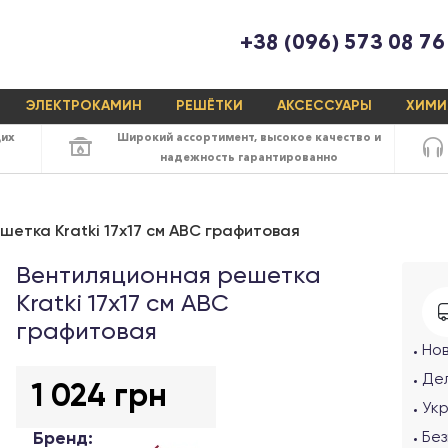
+38 (096) 573 08 76
ЭЛЕКТРОКАМИН
РЕШЁТКИ
АКСЕССУАРЫ
ХИМИ
щих
Широкий ассортимент,
высокое качество
и
надежность
гарантированно
етка Kratki 17x17 см ABC графитовая
Вентиляционная решетка
Kratki 17х17 см ABC
графитовая
Но
Де
1 024 грн
Ук
Бренд:
Бе