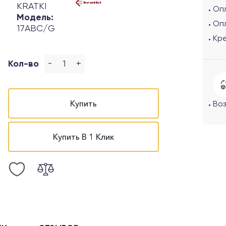
KRATKI
Опл
Модель:
Опл
17ABC/G
Кр
-
+
Кол-во
Купить
Воз
Купить В 1 Клик