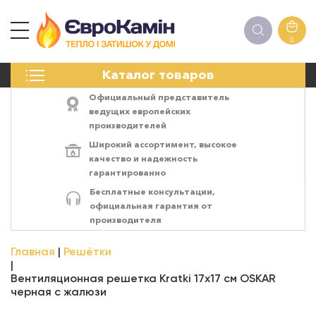
0
КАМИНЫ
Каталог товаров
ПЕЧИ
БИОКАМИНЫ
Официальный представитель
ЭЛЕКТРОКАМИН
ведущих европейских
производителей
РЕШЁТКИ
Широкий ассортимент,
высокое
АКСЕССУАРЫ
качество
и
надежность
ХИМИЯ
гарантированно
МОНТАЖ
Бесплатные консультации,
ЭНЕРГОСИСТЕМЫ
официальная гарантия от
производителя
Главная
Решётки
Вентиляционная решетка Kratki 17x17 см OSKAR
черная с жалюзи