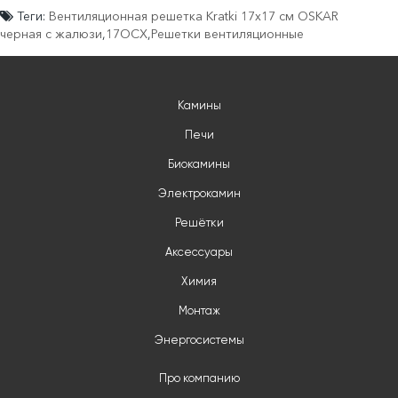
Теги:
Вентиляционная решетка Kratki 17x17 см OSKAR
черная с жалюзи
,
17OCX
,
Решетки вентиляционные
Камины
Печи
Биокамины
Электрокамин
Решётки
Аксессуары
Химия
Монтаж
Энергосистемы
Про компанию