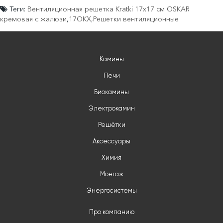
Теги:
Вентиляционная решетка Kratki 17x17 см OSKAR
кремовая с жалюзи
,
17OKX
,
Решетки вентиляционные
Камины
Печи
Биокамины
Электрокамин
Решётки
Аксессуары
Химия
Монтаж
Энергосистемы
Про компанию