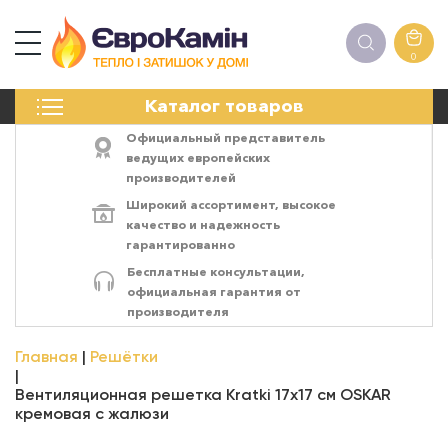
0
КАМИНЫ
Каталог товаров
ПЕЧИ
БИОКАМИНЫ
Официальный представитель
ЭЛЕКТРОКАМИН
ведущих европейских
производителей
РЕШЁТКИ
Широкий ассортимент,
высокое
АКСЕССУАРЫ
качество
и
надежность
ХИМИЯ
гарантированно
МОНТАЖ
Бесплатные консультации,
ЭНЕРГОСИСТЕМЫ
официальная гарантия от
производителя
Главная
Решётки
Вентиляционная решетка Kratki 17x17 см OSKAR
кремовая с жалюзи