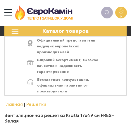
0
КАМИНЫ
Каталог товаров
ПЕЧИ
БИОКАМИНЫ
Официальный представитель
ЭЛЕКТРОКАМИН
ведущих европейских
производителей
РЕШЁТКИ
Широкий ассортимент,
высокое
АКСЕССУАРЫ
качество
и
надежность
ХИМИЯ
гарантированно
МОНТАЖ
Бесплатные консультации,
ЭНЕРГОСИСТЕМЫ
официальная гарантия от
производителя
Главная
Решётки
Вентиляционная решетка Kratki 17x49 см FRESH
белая