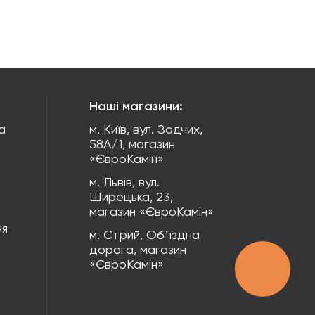
Наші магазини:
а
м. Київ, вул. Зодчих,
58А/1, магазин
«ЄвроКамін»
м. Львів, вул.
Щирецька, 23,
магазин «ЄвроКамін»
ня
м. Стрий, Обʼїздна
дорога, магазин
«ЄвроКамін»
КНОПКА
ЗВ'ЯЗКУ