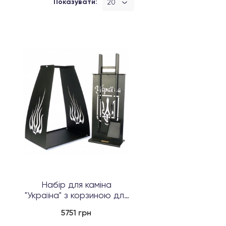
Показувати:
20
Набір для каміна
"Україна" з корзиною для
дро...
5751 грн