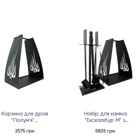
Корзина для дров
Набір для каміна
"Полум'я"...
"Екскалібур М" з
корзиною дл...
2575 грн
5825 грн