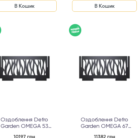
В Кошик
В Кошик
Оздоблення Defro
Оздоблення Defro
Garden OMEGA 53
Garden OMEGA 67
полум'я, геометрія, к...
(полум'я, геометрія, к...
10197 грн
11382 грн