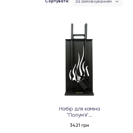
Сортувати:
За замовчуванням
Набір для каміна
"Полум'я"...
3421 грн