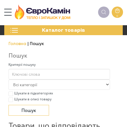
0
КАМІНИ
Каталог товарів
ПЕЧІ
БІОКАМІНИ
Головна
Пошук
ЕЛЕКТРОКАМІНИ
РЕШІТКИ
Пошук
АКСЕСУАРИ
Критерії пошуку
ХІМІЯ
МОНТАЖ
ЕНЕРГОСИСТЕМИ
Шукати в підкатегоріях
Шукати в описі товару
Товари, що відповідають