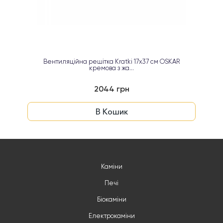
Вентиляційна решітка Kratki 17х37 см OSKAR
кремова з жа...
2044 грн
В Кошик
Каміни
Печі
Біокаміни
Електрокаміни