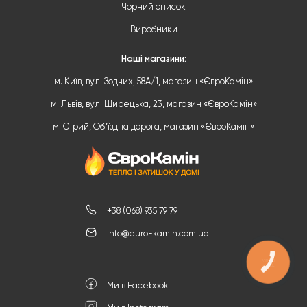
Чорний список
Виробники
Наші магазини:
м. Київ, вул. Зодчих, 58А/1, магазин «ЄвроКамін»
м. Львів, вул. Щирецька, 23, магазин «ЄвроКамін»
м. Стрий, Обʼїздна дорога, магазин «ЄвроКамін»
+38 (068) 935 79 79
info@euro-kamin.com.ua
КНОПКА
ЗВ'ЯЗКУ
Ми в Facebook