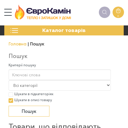
0
КАМІНИ
Каталог товарів
ПЕЧІ
БІОКАМІНИ
Головна
Пошук
ЕЛЕКТРОКАМІНИ
РЕШІТКИ
Пошук
АКСЕСУАРИ
Критерії пошуку
ХІМІЯ
МОНТАЖ
ЕНЕРГОСИСТЕМИ
Шукати в підкатегоріях
Шукати в описі товару
Товари, що відповідають