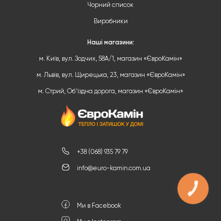
Чорний список
Виробники
Наші магазини:
м. Київ, вул. Зодчих, 58А/1, магазин «ЄвроКамін»
м. Львів, вул. Щирецька, 23, магазин «ЄвроКамін»
м. Стрий, Обʼїздна дорога, магазин «ЄвроКамін»
+38 (068) 935 79 79
info@euro-kamin.com.ua
КНОПКА
ЗВ'ЯЗКУ
Ми в Facebook