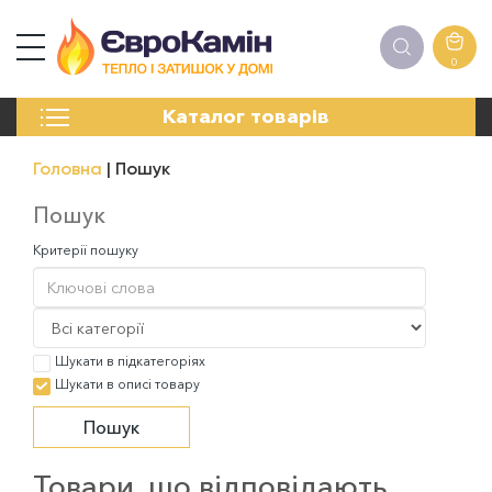
0
КАМІНИ
Каталог товарів
ПЕЧІ
БІОКАМІНИ
Головна
Пошук
ЕЛЕКТРОКАМІНИ
РЕШІТКИ
Пошук
АКСЕСУАРИ
Критерії пошуку
ХІМІЯ
МОНТАЖ
ЕНЕРГОСИСТЕМИ
Шукати в підкатегоріях
Шукати в описі товару
Товари, що відповідають