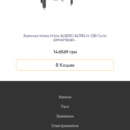
Камінна топка Hitze ALBERO AL11RG.H-DBI Cкло
декор+дода...
146569 грн
В Кошик
Каміни
Печі
Біокаміни
Електрокаміни