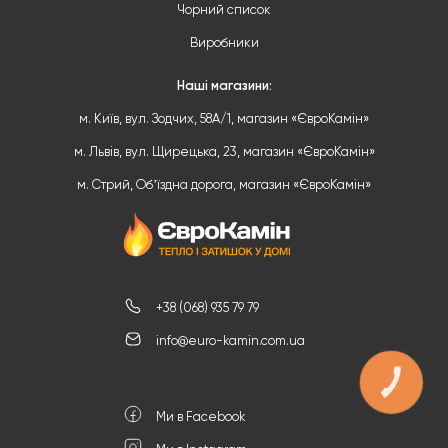
Чорний список
Виробники
Наші магазини:
м. Київ, вул. Зодчих, 58А/1, магазин «ЄвроКамін»
м. Львів, вул. Щирецька, 23, магазин «ЄвроКамін»
м. Стрий, Обʼїздна дорога, магазин «ЄвроКамін»
+38 (068) 935 79 79
info@euro-kamin.com.ua
КНОПКА
ЗВ'ЯЗКУ
Ми в Facebook