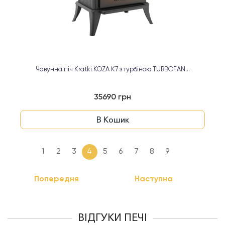
Чавунна піч Kratki KOZA K7 з турбіною TURBOFAN...
35690 грн
В Кошик
1
2
3
4
5
6
7
8
9
Попередня
Наступна
ВІДГУКИ ПЕЧІ