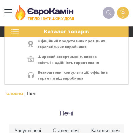
0
КАМІНИ
Каталог товарів
ПЕЧІ
БІОКАМІНИ
Офіційний представник провідних
ЕЛЕКТРОКАМІНИ
європейських виробників
РЕШІТКИ
Широкий ассортимент,
висока
АКСЕСУАРИ
якість
і
надійність
гарантовано
ХІМІЯ
Безкоштовні консультації, офіційна
МОНТАЖ
гарантія від виробника
ЕНЕРГОСИСТЕМИ
Головна
Печі
Печі
Чавунні печі
Сталеві печі
Кахельні печі