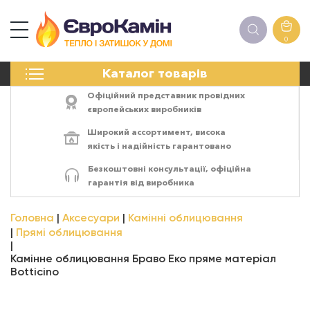
0
КАМІНИ
Каталог товарів
ПЕЧІ
БІОКАМІНИ
Офіційний представник провідних
ЕЛЕКТРОКАМІНИ
європейських виробників
РЕШІТКИ
Широкий ассортимент,
висока
АКСЕСУАРИ
якість
і
надійність
гарантовано
ХІМІЯ
Безкоштовні консультації, офіційна
МОНТАЖ
гарантія від виробника
ЕНЕРГОСИСТЕМИ
Головна
Аксесуари
Камінні облицювання
Прямі облицювання
Камінне облицювання Браво Еко пряме матеріал
Botticino