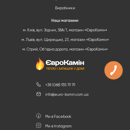
Виробники
Наші магазини:
м. Київ, вул. Зодчих, 58А/1, магазин «ЄвроКамін»
м. Львів, вул. Щирецька, 23, магазин «ЄвроКамін»
м. Стрий, Обʼїздна дорога, магазин «ЄвроКамін»
+38 (068) 935 79 79
info@euro-kamin.com.ua
Ми в Facebook
Ми в Instagram