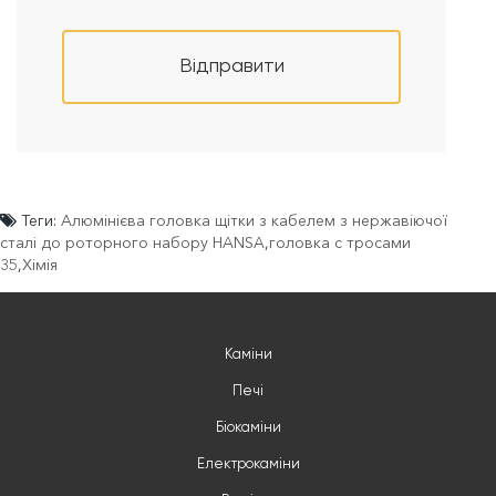
Відправити
Теги:
Алюмінієва головка щітки з кабелем з нержавіючої
сталі до роторного набору HANSA
,
головка с тросами
35
,
Хімія
Каміни
Печі
Біокаміни
Електрокаміни