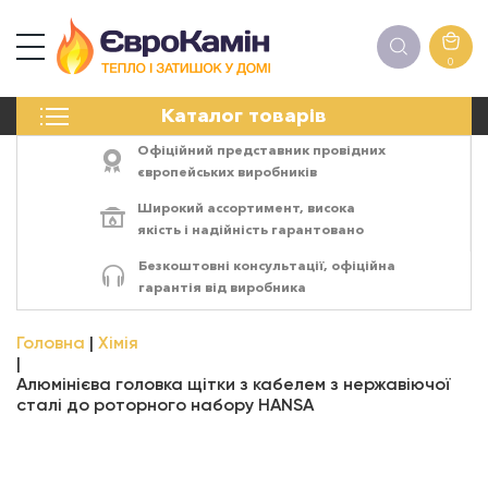
0
КАМІНИ
Каталог товарів
ПЕЧІ
БІОКАМІНИ
Офіційний представник провідних
ЕЛЕКТРОКАМІНИ
європейських виробників
РЕШІТКИ
Широкий ассортимент,
висока
АКСЕСУАРИ
якість
і
надійність
гарантовано
ХІМІЯ
Безкоштовні консультації, офіційна
МОНТАЖ
гарантія від виробника
ЕНЕРГОСИСТЕМИ
Головна
Хімія
Алюмінієва головка щітки з кабелем з нержавіючої
сталі до роторного набору HANSA