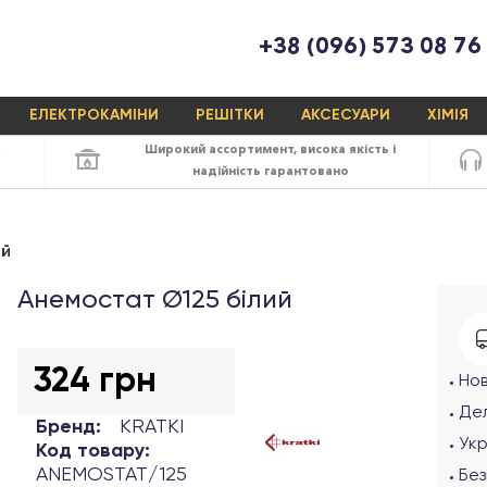
+38 (096) 573 08 76
ЕЛЕКТРОКАМІНИ
РЕШІТКИ
АКСЕСУАРИ
ХІМІЯ
х
Широкий ассортимент,
висока якість
і
надійність
гарантовано
ий
Анемостат Ø125 білий
324 грн
Но
Дел
Бренд:
KRATKI
Ук
Код товару:
ANEMOSTAT/125
Без