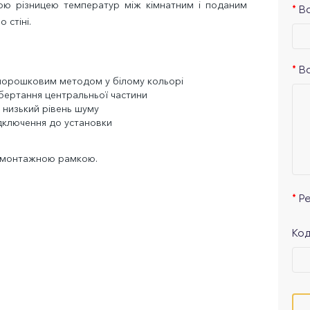
ою різницею температур між кімнатним і поданим
Ва
 стіні.
В
 порошковим методом у білому кольорі
обертання центральньої частини
є низький рівень шуму
ідключення до установки
з монтажною рамкою.
Р
Код