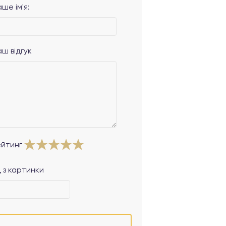
ше ім'я:
аш відгук
ейтинг
 з картинки