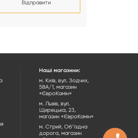
Відправити
Наші магазини:
а
м. Київ, вул. Зодчих,
58А/1, магазин
«ЄвроКамін»
м. Львів, вул.
Щирецька, 23,
магазин «ЄвроКамін»
ня
м. Стрий, Обʼїздна
дорога, магазин