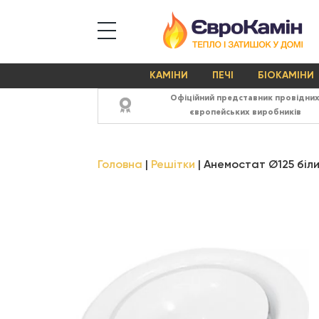
КАМІНИ
ПЕЧІ
БІОКАМІНИ
Офіційний представник провідни
європейських виробників
Головна
Решітки
Анемостат Ø125 біл