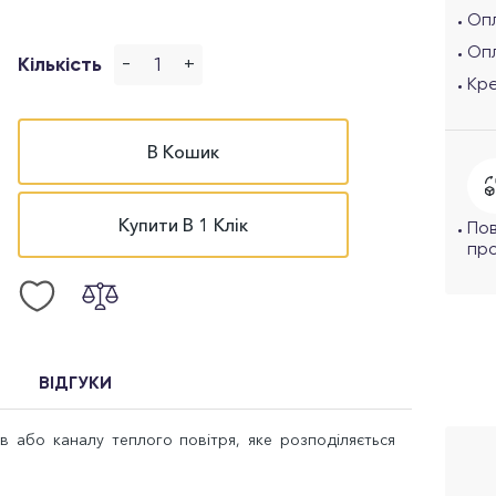
Опл
Оп
-
+
Кількість
Кр
В Кошик
Купити В 1 Клік
По
про
ВІДГУКИ
ів або каналу теплого повітря, яке розподіляється