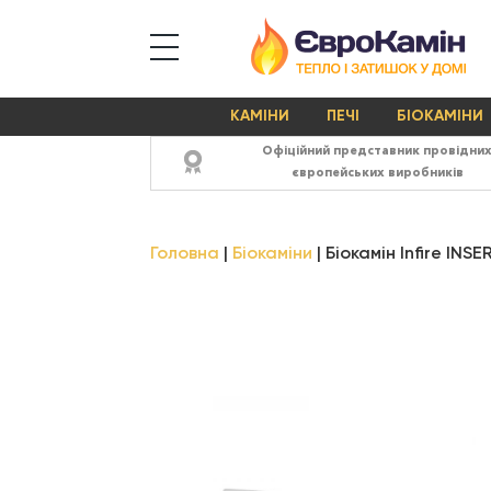
КАМІНИ
ПЕЧІ
БІОКАМІНИ
Офіційний представник провідни
європейських виробників
Головна
Біокаміни
Біокамін Infire INS