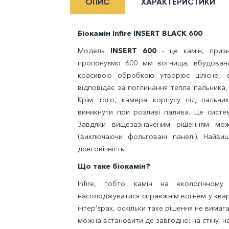
ОПИС
ХАРАКТЕРИСТИКИ
Біокамін Infire INSERT BLACK 600
Модель
INSERT 600
- це камін, призн
пропонуємо 600 мм вогнища, вбудовано
красивою обробкою утворює цілісне, 
відповідає за поглинання тепла пальника,
Крім того, камера корпусу під пальни
виникнути при розливі палива. Це систе
Завдяки вищезазначеним рішенням мо
(виключаючи фольговані панелі). Найвищ
довговічність.
Що таке біокамін?
Infire
, тобто камін на екологічному
насолоджуватися справжнім вогнем у кварт
інтер’єрах, оскільки таке рішення не вимаг
можна встановити де завгодно: на стіну, на