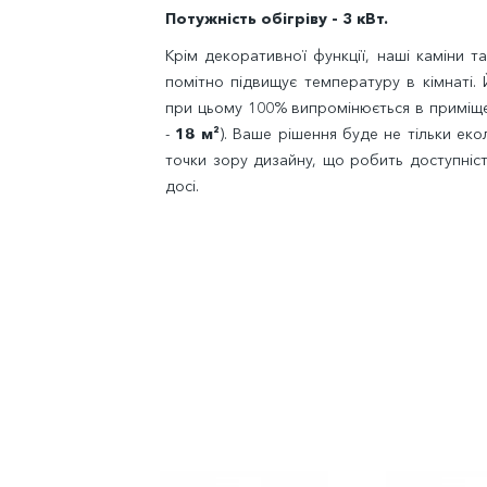
Потужність обігріву - 3 кВт.
Крім декоративної функції, наші каміни т
помітно підвищує температуру в кімнаті.
при цьому 100% випромінюється в приміщ
-
18 м²
). Ваше рішення буде не тільки ек
точки зору дизайну, що робить доступніс
досі.