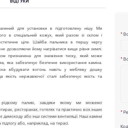
ВІДГУКИ
ачений для установки в підготовлену нішу. Ми
Ва
го в спеціальний кожух, який разом зі склом і
естетичне ціле. Шайба пальника в першу чергу
 не дозволяючи йому нагріватися вище рівня землі.
ком призначена для зниження тиску, який може
В
ма, яка забезпечує безпечне використання каміна.
жна вбудувати вогонь навіть у меблеву дошку
а якість нержавіючої сталі забезпечує якість та
 рідкому паливі, завдяки якому ми можемо
ирах, ресторанах, готелях та практично всіх інших
Р
ає димоходу або інші системи вентиляції. Наші каміни
 підлогу або, наприклад, на терасі.
Код