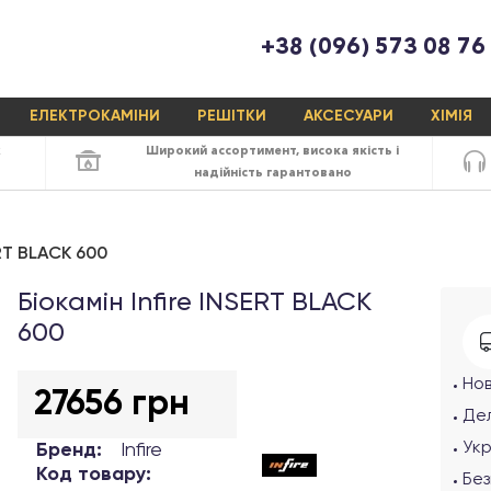
+38 (096) 573 08 76
ЕЛЕКТРОКАМІНИ
РЕШІТКИ
АКСЕСУАРИ
ХІМІЯ
х
Широкий ассортимент,
висока якість
і
надійність
гарантовано
ERT BLACK 600
Біокамін Infire INSERT BLACK
600
Но
27656 грн
Дел
Ук
Бренд:
Infire
Код товару:
Без