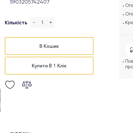
5903205742407
Опл
Оп
-
+
Кількість
Кр
В Кошик
По
Купити В 1 Клік
про