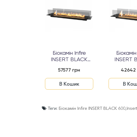
Біокамін Infire
Біокамін 
INSERT BLACK
INSERT 
1200
100
57577 грн
42642 
В Кошик
В Кош
Теги:
Біокамін Infire INSERT BLACK 600
,
Inser