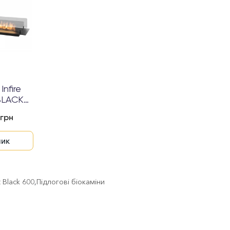
Infire
BLACK
0
грн
ик
t Black 600
,
Підлогові біокаміни