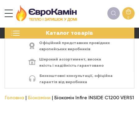
0
КАМІНИ
Каталог товарів
ПЕЧІ
БІОКАМІНИ
Офіційний представник провідних
ЕЛЕКТРОКАМІНИ
європейських виробників
РЕШІТКИ
Широкий ассортимент,
висока
АКСЕСУАРИ
якість
і
надійність
гарантовано
ХІМІЯ
Безкоштовні консультації, офіційна
МОНТАЖ
гарантія від виробника
ЕНЕРГОСИСТЕМИ
Головна
Біокаміни
Біокамін Infire INSIDE C1200 VERS1