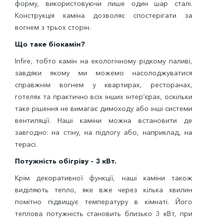
форму, використовуючи лише один шар сталі.
Конструкція каміна дозволяє спостерігати за
вогнем з трьох сторін.
Що таке біокамін?
Infire
, тобто камін на екологічному рідкому паливі,
завдяки якому ми можемо насолоджуватися
справжнім вогнем у квартирах, ресторанах,
готелях та практично всіх інших інтер’єрах, оскільки
таке рішення не вимагає димоходу або інші системи
вентиляції. Наші каміни можна встановити де
завгодно: на стіну, на підлогу або, наприклад, на
терасі.
Потужність обігріву - 3 кВт.
Крім декоративної функції, наші каміни також
виділяють тепло, яке вже через кілька хвилин
помітно підвищує температуру в кімнаті. Його
теплова потужність становить близько 3 кВт, при