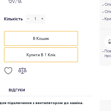
12V/1A
Опл
Оп
-
+
Кількість
Кр
В Кошик
По
Купити В 1 Клік
про
ВІДГУКИ
для підключення з вентилятором до каміна.