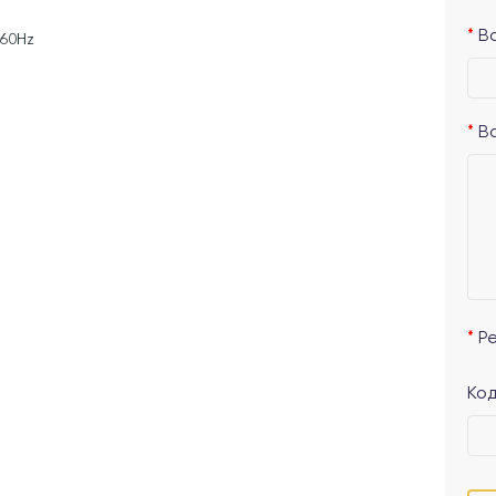
Ва
/60Hz
В
Р
Код