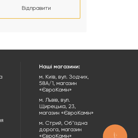
Відправити
Наші магазини:
а
м. Київ, вул. Зодчих,
58А/1, магазин
«ЄвроКамін»
м. Львів, вул.
Щирецька, 23,
магазин «ЄвроКамін»
ня
м. Стрий, Обʼїздна
дорога, магазин
«ЄвроКамін»
КНОПКА