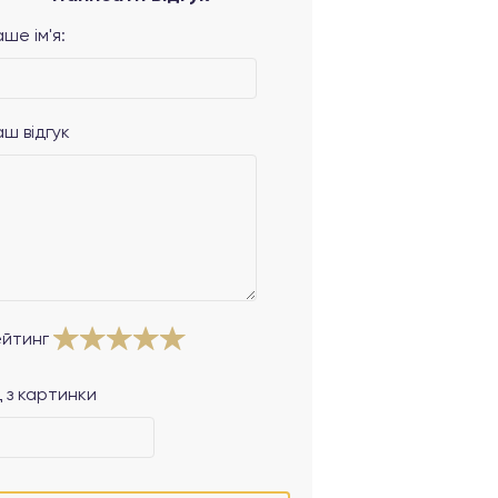
ше ім'я:
аш відгук
ейтинг
 з картинки