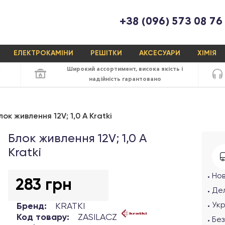
+38 (096) 573 08 76
ЕЛЕКТРОКАМІНИ
РЕШІТКИ
АКСЕСУАРИ
ХІМІЯ
х
Широкий ассортимент,
висока якість
і
надійність
гарантовано
лок живлення 12V; 1,0 A Kratki
Блок живлення 12V; 1,0 A
Kratki
Но
283 грн
Дел
Ук
Бренд:
KRATKI
Код товару:
ZASILACZ
Без