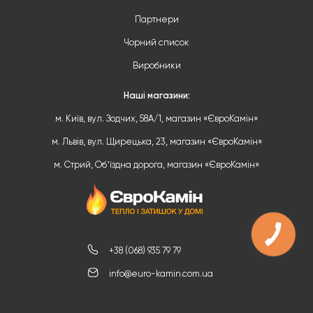
Партнери
Чорний список
Виробники
Наші магазини:
м. Київ, вул. Зодчих, 58А/1, магазин «ЄвроКамін»
м. Львів, вул. Щирецька, 23, магазин «ЄвроКамін»
м. Стрий, Обʼїздна дорога, магазин «ЄвроКамін»
КНОПКА
ЗВ'ЯЗКУ
+38 (068) 935 79 79
info@euro-kamin.com.ua