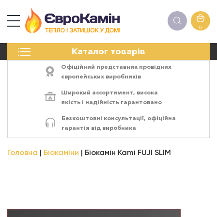
0
КАМІНИ
Каталог товарів
ПЕЧІ
БІОКАМІНИ
Офіційний представник провідних
ЕЛЕКТРОКАМІНИ
європейських виробників
РЕШІТКИ
Широкий ассортимент,
висока
АКСЕСУАРИ
якість
і
надійність
гарантовано
ХІМІЯ
Безкоштовні консультації, офіційна
МОНТАЖ
гарантія від виробника
ЕНЕРГОСИСТЕМИ
Головна
Біокаміни
Біокамін Kami FUJI SLIM