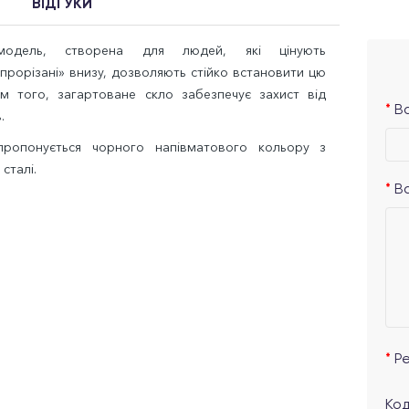
ВІДГУКИ
ь, створена для людей, які цінують
 «прорізані» внизу, дозволяють стійко встановити цю
рім того, загартоване скло забезпечує захист від
Ва
.
пропонується чорного напівматового кольору з
сталі.
В
Р
Код