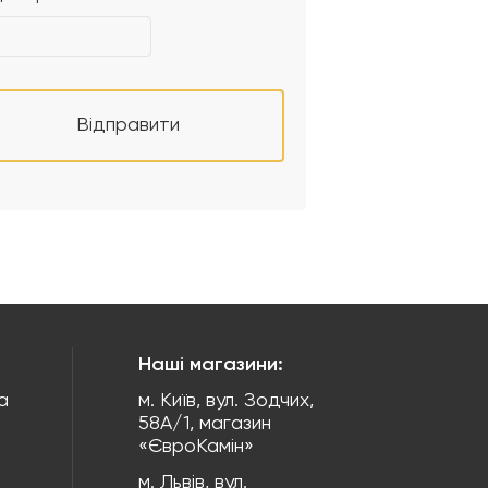
Відправити
Наші магазини:
а
м. Київ, вул. Зодчих,
58А/1, магазин
«ЄвроКамін»
м. Львів, вул.