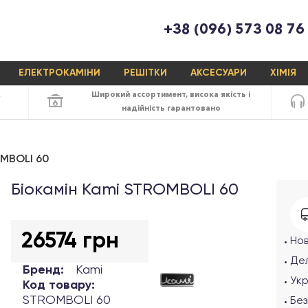
+38 (096) 573 08 76
ЕЛЕКТРОКАМІНИ
РЕШІТКИ
АКСЕСУАРИ
ХІМІЯ
х
Широкий ассортимент,
висока якість
і
надійність
гарантовано
OMBOLI 60
Біокамін Kami STROMBOLI 60
26574 грн
Но
Дел
Бренд:
Kami
Ук
Код товару:
STROMBOLI 60
Без