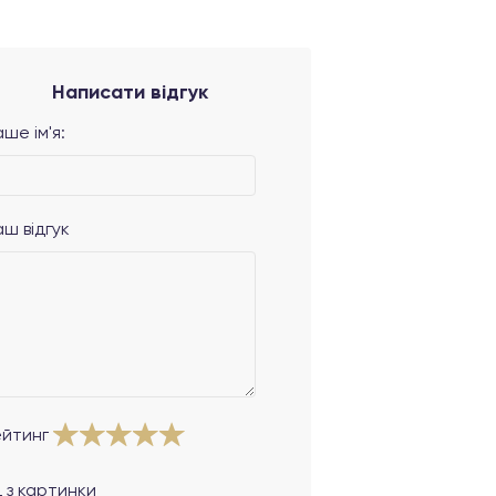
Написати відгук
ше ім'я:
аш відгук
ейтинг
 з картинки