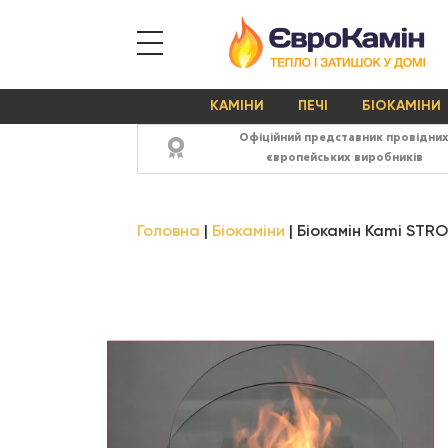
КАМІНИ
ПЕЧІ
БІОКАМІНИ
Офіційний представник провідни
європейських виробників
Головна
Біокаміни
Біокамін Kami STR