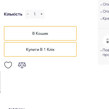
Опл
Оп
-
+
Кількість
Кр
В Кошик
Купити В 1 Клік
По
про