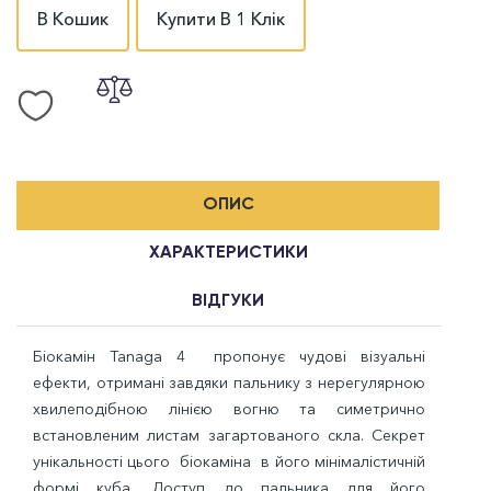
В Кошик
Купити В 1 Клік
ОПИС
ХАРАКТЕРИСТИКИ
ВІДГУКИ
Біокамін Tanaga
4
пропонує чудові візуальні
ефекти, отримані завдяки пальнику з нерегулярною
хвилеподібною лінією вогню та симетрично
встановленим листам загартованого скла. Секрет
унікальності цього біокаміна в його мінімалістичній
формі куба. Доступ до пальника для його