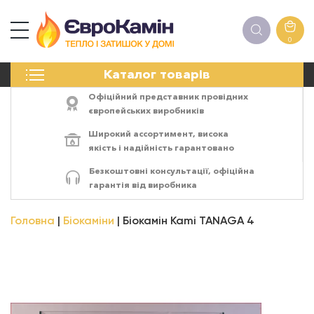
0
КАМІНИ
Каталог товарів
ПЕЧІ
БІОКАМІНИ
Офіційний представник провідних
ЕЛЕКТРОКАМІНИ
європейських виробників
РЕШІТКИ
Широкий ассортимент,
висока
АКСЕСУАРИ
якість
і
надійність
гарантовано
ХІМІЯ
Безкоштовні консультації, офіційна
МОНТАЖ
гарантія від виробника
ЕНЕРГОСИСТЕМИ
Головна
Біокаміни
Біокамін Kami TANAGA 4