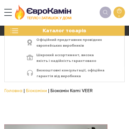
0
КАМІНИ
Каталог товарів
ПЕЧІ
БІОКАМІНИ
Офіційний представник провідних
ЕЛЕКТРОКАМІНИ
європейських виробників
РЕШІТКИ
Широкий ассортимент,
висока
АКСЕСУАРИ
якість
і
надійність
гарантовано
ХІМІЯ
Безкоштовні консультації, офіційна
МОНТАЖ
гарантія від виробника
ЕНЕРГОСИСТЕМИ
Головна
Біокаміни
Біокамін Kami VEER