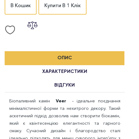
В Кошик
Купити В 1 Клік
ОПИС
ХАРАКТЕРИСТИКИ
ВІДГУКИ
Біопаливний камін
Veer
– ідеальне поєднання
мінімалістичної форми та нехитрого декору. Такий
аскетичний підхід дозволив нам створити біокамін,
який є квінтесенцією елегантності та гарного
смаку. Сучасний дизайн і благородство сталі
ідеально підходять для менш суворого інтер'єру з