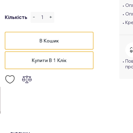
Опл
Оп
-
+
Кількість
Кр
В Кошик
Купити В 1 Клік
По
про