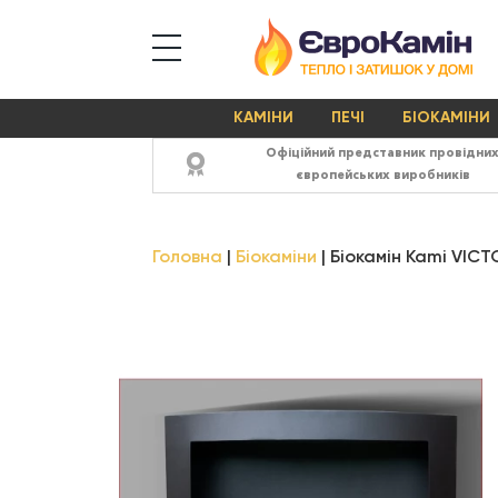
КАМІНИ
ПЕЧІ
БІОКАМІНИ
Офіційний представник провідни
європейських виробників
Головна
Біокаміни
Біокамін Kami VIC