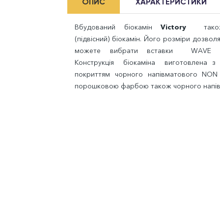
ОПИС
ХАРАКТЕРИСТИКИ
Вбудований біокамін
Victory
так
(підвісний) біокамін. Його розміри дозвол
можете вибрати вставки WAVE
Конструкція біокаміна виготовлена ​​
покриттям чорного напівматового NON
порошковою фарбою також чорного напі