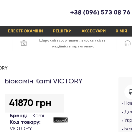
+38 (096) 573 08 76
ЕЛЕКТРОКАМІНИ
РЕШІТКИ
АКСЕСУАРИ
ХІМІЯ
х
Широкий ассортимент,
висока якість
і
надійність
гарантовано
TORY
Біокамін Kami VICTORY
41870 грн
Но
Дел
Бренд:
Kami
Ук
Код товару:
VICTORY
Без