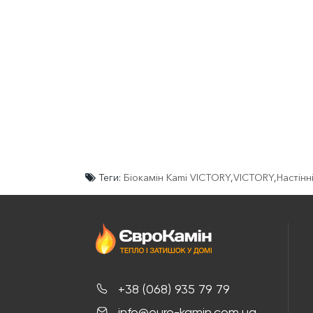
Теги:
Біокамін Kami VICTORY
,
VICTORY
,
Настінн
+38 (068) 935 79 79
info@euro-kamin.com.ua