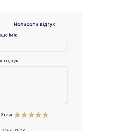
Написати відгук
ше ім'я:
аш відгук
ейтинг
 з картинки