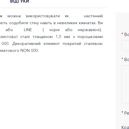
ВІДГУКИ
ож можна використовувати як настінний
яють оздобити стіну навіть в невеликих кімнатах. Ви
 або LINE ( чорні або нержавіючі).
Ва
з листової сталі товщиною 1,5 мм з порошковим
 000. Декоративний елемент покритий сталевою
вматового NON 000.
В
Р
Код