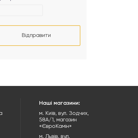
Відправити
Наші магазини:
а
м. Київ, вул. Зодчих,
58А/1, магазин
«ЄвроКамін»
м. Львів, вул.