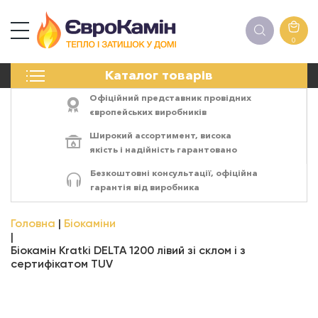
0
КАМІНИ
Каталог товарів
ПЕЧІ
БІОКАМІНИ
Офіційний представник провідних
ЕЛЕКТРОКАМІНИ
європейських виробників
РЕШІТКИ
Широкий ассортимент,
висока
АКСЕСУАРИ
якість
і
надійність
гарантовано
ХІМІЯ
Безкоштовні консультації, офіційна
МОНТАЖ
гарантія від виробника
ЕНЕРГОСИСТЕМИ
Головна
Біокаміни
Біокамін Kratki DELTA 1200 лівий зі склом і з
сертифікатом TUV