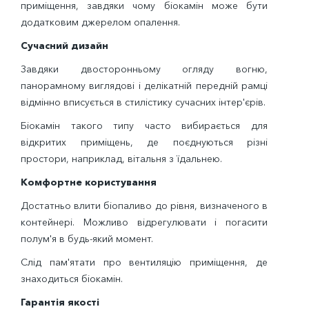
приміщення, завдяки чому біокамін може бути
додатковим джерелом опалення.
Сучасний дизайн
Завдяки двосторонньому огляду вогню,
панорамному виглядові і делікатній передній рамці
відмінно вписується в стилістику сучасних інтер'єрів.
Біокамін такого типу часто вибирається для
відкритих приміщень, де поєднуються різні
простори, наприклад, вітальня з їдальнею.
Комфортне користування
Достатньо влити біопаливо до рівня, визначеного в
контейнері. Можливо відрегулювати і погасити
полум'я в будь-який момент.
Слід пам'ятати про вентиляцію приміщення, де
знаходиться біокамін.
Гарантія якості