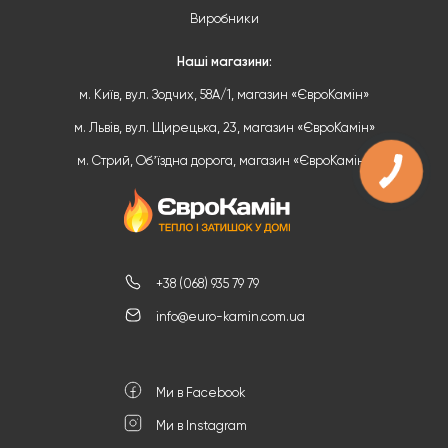
Виробники
Наші магазини:
м. Київ, вул. Зодчих, 58А/1, магазин «ЄвроКамін»
м. Львів, вул. Щирецька, 23, магазин «ЄвроКамін»
м. Стрий, Обʼїздна дорога, магазин «ЄвроКамін»
+38 (068) 935 79 79
info@euro-kamin.com.ua
Ми в Facebook
Ми в Instagram