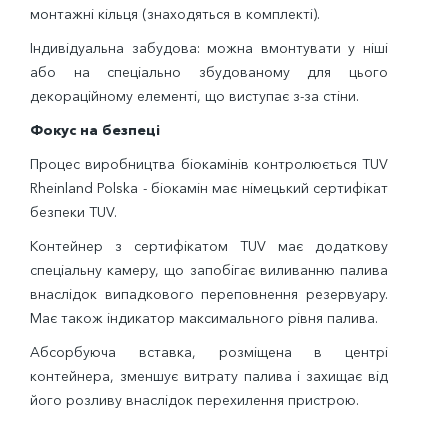
монтажні кільця (знаходяться в комплекті).
Індивідуальна забудова: можна вмонтувати у ніші
або на спеціально збудованому для цього
декораційному елементі, що виступає з-за стіни.
Фокус на безпеці
Процес виробництва біокамінів контролюється TUV
Rheinland Polska - біокамін має німецький сертифікат
безпеки TUV.
Контейнер з сертифікатом TUV має додаткову
спеціальну камеру, що запобігає виливанню палива
внаслідок випадкового переповнення резервуару.
Має також індикатор максимального рівня палива.
Абсорбуюча вставка, розміщена в центрі
контейнера, зменшує витрату палива і захищає від
його розливу внаслідок перехилення пристрою.