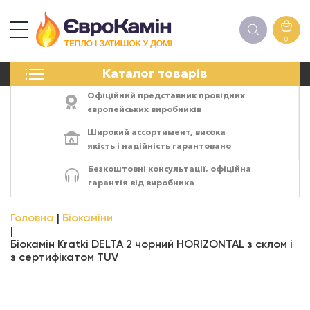
0
КАМІНИ
Каталог товарів
ПЕЧІ
БІОКАМІНИ
Офіційний представник провідних
ЕЛЕКТРОКАМІНИ
європейських виробників
РЕШІТКИ
Широкий ассортимент,
висока
АКСЕСУАРИ
якість
і
надійність
гарантовано
ХІМІЯ
Безкоштовні консультації, офіційна
МОНТАЖ
гарантія від виробника
ЕНЕРГОСИСТЕМИ
Головна
Біокаміни
Біокамін Kratki DELTA 2 чорний HORIZONTAL з склом і
з сертифікатом TUV