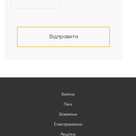
Відправити
Каміни
Печі
Біокаміни
Електрокаміни
Решітки