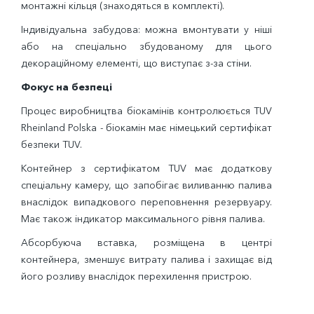
монтажні кільця (знаходяться в комплекті).
Індивідуальна забудова: можна вмонтувати у ніші
або на спеціально збудованому для цього
декораційному елементі, що виступає з-за стіни.
Фокус на безпеці
Процес виробництва біокамінів контролюється TUV
Rheinland Polska - біокамін має німецький сертифікат
безпеки TUV.
Контейнер з сертифікатом TUV має додаткову
спеціальну камеру, що запобігає виливанню палива
внаслідок випадкового переповнення резервуару.
Має також індикатор максимального рівня палива.
Абсорбуюча вставка, розміщена в центрі
контейнера, зменшує витрату палива і захищає від
його розливу внаслідок перехилення пристрою.