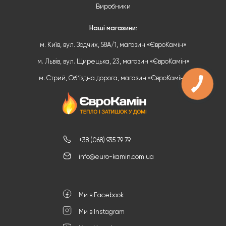
Виробники
Наші магазини:
м. Київ, вул. Зодчих, 58А/1, магазин «ЄвроКамін»
м. Львів, вул. Щирецька, 23, магазин «ЄвроКамін»
м. Стрий, Обʼїздна дорога, магазин «ЄвроКамін»
+38 (068) 935 79 79
info@euro-kamin.com.ua
Ми в Facebook
Ми в Instagram