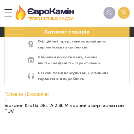
0
КАМІНИ
Каталог товарів
ПЕЧІ
БІОКАМІНИ
Офіційний представник провідних
ЕЛЕКТРОКАМІНИ
європейських виробників
РЕШІТКИ
Широкий ассортимент,
висока
АКСЕСУАРИ
якість
і
надійність
гарантовано
ХІМІЯ
Безкоштовні консультації, офіційна
МОНТАЖ
гарантія від виробника
ЕНЕРГОСИСТЕМИ
Головна
Біокаміни
Біокамін Kratki DELTA 2 SLIM чорний з сертифікатом
TUV