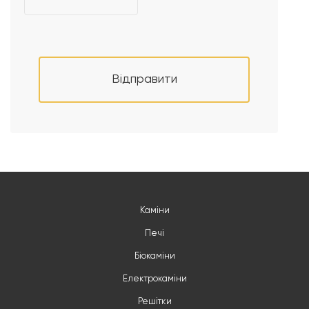
Відправити
Каміни
Печі
Біокаміни
Електрокаміни
Решітки