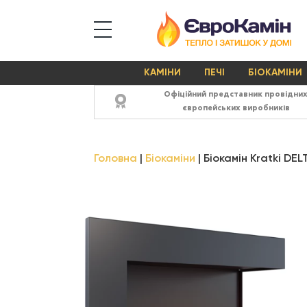
КАМІНИ
ПЕЧІ
БІОКАМІНИ
Офіційний представник провідни
європейських виробників
Головна
Біокаміни
Біокамін Kratki DE