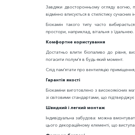
Завдяки двосторонньому огляду вогню, п
відмінно вписується в стилістику сучасних ін
Біокамін такого типу часто вибирається
простори, наприклад, вітальня з їдальнею.
Комфортне користування
Достатньо влити біопаливо до рівня, ви
погасити полум'я в будь-який момент.
Слід пам'ятати про вентиляцію приміщення,
Гарантія якості
Біокаміни виготовлено з високоякісних ма
зі світовими стандартами, що підтверджує
Швидкий і легкий монтаж
Індивідуальна забудова: можна вмонтувати
цього декораційному елементі, що виступає 