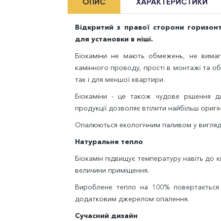
ОПИС
ХАРАКТЕРИСТИКИ
Відкритий з правої сторони горизонт
для установки в ніші.
Біокаміни не мають обмежень, не вимаг
камінного проводу, прості в монтажі та об
так і для меншої квартири.
Біокаміни - це також чудове рішення дл
продукції дозволяє втілити найбільш оригіна
Опалюються екологічним паливом у вигляді
Натуральне тепло
Біокамін підвищує температуру навіть до кі
величини приміщення.
Вироблене тепло на 100% повертається 
додатковим джерелом опалення.
Сучасний дизайн