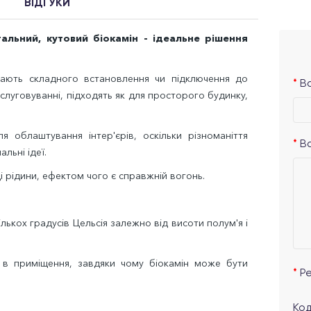
ВІДГУКИ
альний, кутовий біокамін - ідеальне рішення
ають складного встановлення чи підключення до
Ва
слуговуванні, підходять як для просторого будинку,
я облаштування інтер'єрів, оскільки різноманіття
В
льні ідеї.
 рідини, ефектом чого є справжній вогонь.
лькох градусів Цельсія залежно від висоти полум'я і
в приміщення, завдяки чому біокамін може бути
Р
Код