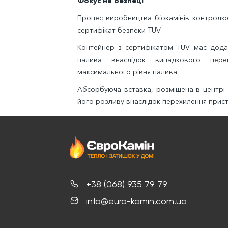
Фокус на безпеці
Процес виробництва біокамінів контролюєт
сертифікат безпеки TUV.
Контейнер з сертифікатом TUV має додат
палива внаслідок випадкового пере
максимального рівня палива.
Абсорбуюча вставка, розміщена в центрі 
його розливу внаслідок перехилення прис
+38 (068) 935 79 79
info@euro-kamin.com.ua