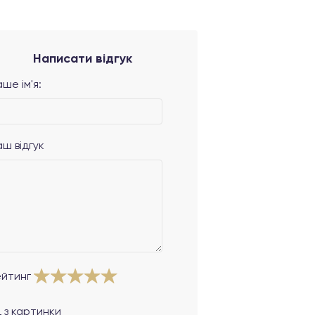
Написати відгук
ше ім'я:
аш відгук
ейтинг
 з картинки