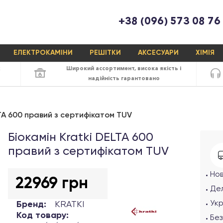
+38 (096) 573 08 76
ЕЛЕКТРОКАМІНИ
РЕШІТКИ
АКСЕСУАРИ
ХІМІЯ
х
Широкий ассортимент,
висока якість
і
надійність
гарантовано
LTA 600 правий з сертифікатом TUV
Біокамін Kratki DELTA 600
правий з сертифікатом TUV
Но
22969 грн
Дел
Ук
Бренд:
KRATKI
Код товару:
Без