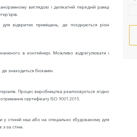
анорамному виглядові і делікатній передній рамці
тер'єрів.
 для відкритих приміщень, де поєднуються різні
значеного в контейнері. Можливо відрегулювати і
 де знаходиться біокамін.
теріалів. Процес виробництва реалізовується згідно
 отримання сертифікату ISO 9001:2015.
 у стінній ніші або на спеціально збудованому для
з-за стіни.