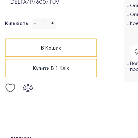
DELTA/P/600/TUV
Опл
Оп
-
+
Кількість
Кр
В Кошик
По
Купити В 1 Клік
про