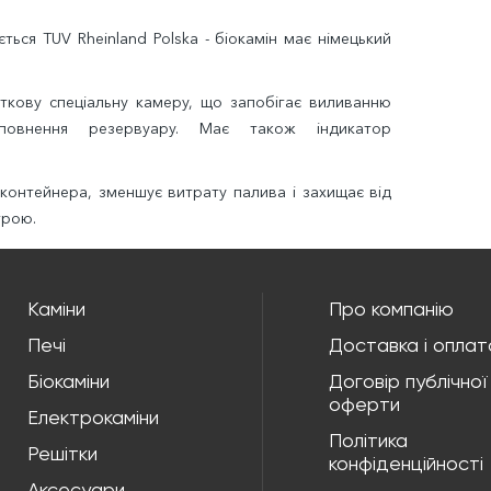
ься TUV Rheinland Polska - біокамін має німецький
кову спеціальну камеру, що запобігає виливанню
повнення резервуару. Має також індикатор
контейнера, зменшує витрату палива і захищає від
трою.
Каміни
Про компанію
Печі
Доставка і оплат
Біокаміни
Договір публічної
оферти
Електрокаміни
Політика
Решітки
конфіденційності
Аксесуари