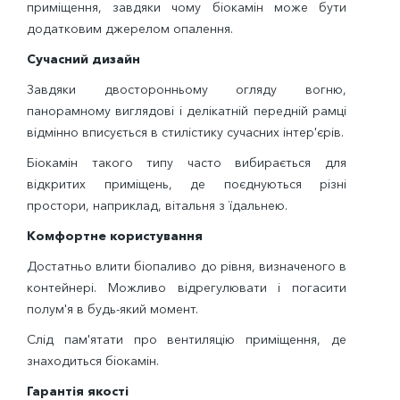
приміщення, завдяки чому біокамін може бути
додатковим джерелом опалення.
Сучасний дизайн
Завдяки двосторонньому огляду вогню,
панорамному виглядові і делікатній передній рамці
відмінно вписується в стилістику сучасних інтер'єрів.
Біокамін такого типу часто вибирається для
відкритих приміщень, де поєднуються різні
простори, наприклад, вітальня з їдальнею.
Комфортне користування
Достатньо влити біопаливо до рівня, визначеного в
контейнері. Можливо відрегулювати і погасити
полум'я в будь-який момент.
Слід пам'ятати про вентиляцію приміщення, де
знаходиться біокамін.
Гарантія якості