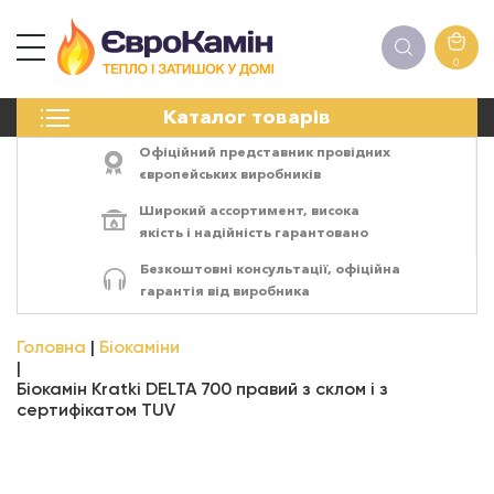
0
КАМІНИ
Каталог товарів
ПЕЧІ
БІОКАМІНИ
Офіційний представник провідних
ЕЛЕКТРОКАМІНИ
європейських виробників
РЕШІТКИ
Широкий ассортимент,
висока
АКСЕСУАРИ
якість
і
надійність
гарантовано
ХІМІЯ
Безкоштовні консультації, офіційна
МОНТАЖ
гарантія від виробника
ЕНЕРГОСИСТЕМИ
Головна
Біокаміни
Біокамін Kratki DELTA 700 правий з склом і з
сертифікатом TUV