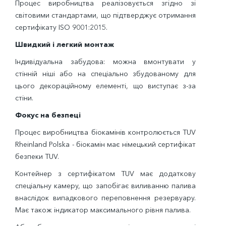
Процес виробництва реалізовується згідно зі
світовими стандартами, що підтверджує отримання
сертифікату ISO 9001:2015.
Швидкий і легкий монтаж
Індивідуальна забудова: можна вмонтувати у
стінній ніші або на спеціально збудованому для
цього декораційному елементі, що виступає з-за
стіни.
Фокус на безпеці
Процес виробництва біокамінів контролюється TUV
Rheinland Polska - біокамін має німецький сертифікат
безпеки TUV.
Контейнер з сертифікатом TUV має додаткову
спеціальну камеру, що запобігає виливанню палива
внаслідок випадкового переповнення резервуару.
Має також індикатор максимального рівня палива.