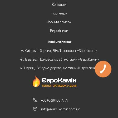
Контакти
Партнери
Чорний список
Виробники
Наші магазини:
м. Київ, вул. Зодчих, 58А/1, магазин «ЄвроКамін»
м. Львів, вул. Щирецька, 23, магазин «ЄвроКамін»
м. Стрий, Обʼїздна дорога, магазин «ЄвроКамін»
+38 (068) 935 79 79
info@euro-kamin.com.ua