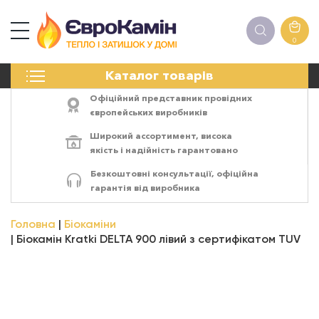
0
КАМІНИ
Каталог товарів
ПЕЧІ
БІОКАМІНИ
Офіційний представник провідних
ЕЛЕКТРОКАМІНИ
європейських виробників
РЕШІТКИ
Широкий ассортимент,
висока
АКСЕСУАРИ
якість
і
надійність
гарантовано
ХІМІЯ
Безкоштовні консультації, офіційна
МОНТАЖ
гарантія від виробника
ЕНЕРГОСИСТЕМИ
Головна
Біокаміни
Біокамін Kratki DELTA 900 лівий з сертифікатом TUV