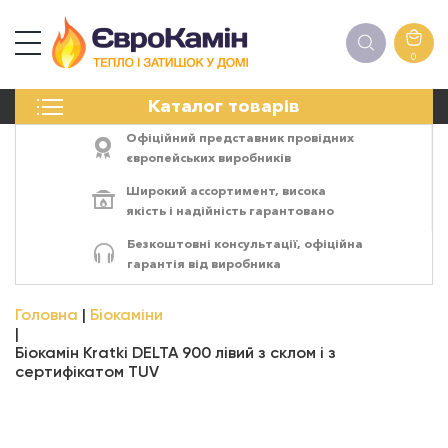
0
КАМІНИ
Каталог товарів
ПЕЧІ
БІОКАМІНИ
Офіційний представник провідних
ЕЛЕКТРОКАМІНИ
європейських виробників
РЕШІТКИ
Широкий ассортимент,
висока
АКСЕСУАРИ
якість
і
надійність
гарантовано
ХІМІЯ
Безкоштовні консультації, офіційна
МОНТАЖ
гарантія від виробника
ЕНЕРГОСИСТЕМИ
Головна
Біокаміни
Біокамін Kratki DELTA 900 лівий з склом і з
сертифікатом TUV