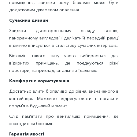
приміщення, завдяки чому біокамін може бути
додатковим джерелом опалення.
Сучасний дизайн
Завдяки двосторонньому огляду вогню,
панорамному виглядові і делікатній передній рамці
відмінно вписується в стилістику сучасних інтер'єрів.
Біокамін такого типу часто вибирається для
відкритих приміщень, де поєднуються різні
простори, наприклад, вітальня з їдальнею.
Комфортне користування
Достатньо влити біопаливо до рівня, визначеного в
контейнері. Можливо відрегулювати і погасити
полум'я в будь-який момент.
Слід пам'ятати про вентиляцію приміщення, де
знаходиться біокамін.
Гарантія якості