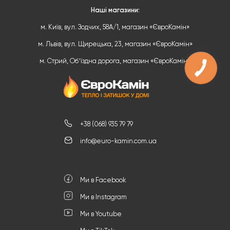
Наші магазини:
м. Київ, вул. Зодчих, 58А/1, магазин «ЄвроКамін»
м. Львів, вул. Щирецька, 23, магазин «ЄвроКамін»
м. Стрий, Обʼїздна дорога, магазин «ЄвроКамін»
+38 (068) 935 79 79
info@euro-kamin.com.ua
Ми в Facebook
Ми в Instagram
Ми в Youtube