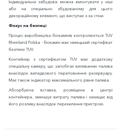
Індивідуальна забудова: можна вмонтувати у ніші
або на спеціально збудованому для цього
декораційному елементі, що виступає з-за стіни.
Фокус на безпеці
Процес виробництва біокамінів контролюється TUV
Rheinland Polska - біокамін має німецький сертифікат
безпеки TUV.
Контейнер з сертифікатом TUV має додаткову
спеціальну камеру, що запобігає виливанню палива
внаслідок випадкового переповнення резервуару.
Має також індикатор максимального рівня палива.
Абсорбуюча вставка, розміщена в центрі
контейнера, зменшує витрату палива і захищає від
його розливу внаслідок перехилення пристрою.