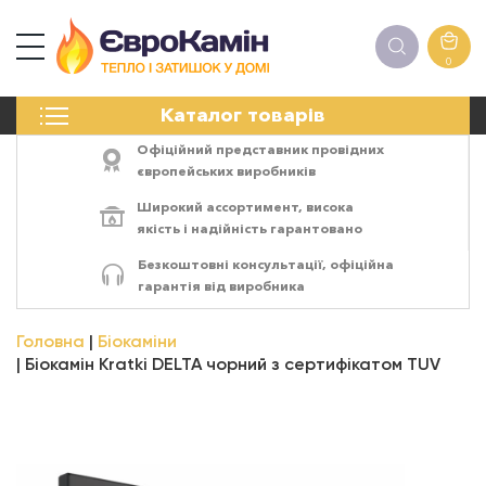
0
КАМІНИ
Каталог товарів
ПЕЧІ
БІОКАМІНИ
Офіційний представник провідних
ЕЛЕКТРОКАМІНИ
європейських виробників
РЕШІТКИ
Широкий ассортимент,
висока
АКСЕСУАРИ
якість
і
надійність
гарантовано
ХІМІЯ
Безкоштовні консультації, офіційна
МОНТАЖ
гарантія від виробника
ЕНЕРГОСИСТЕМИ
Головна
Біокаміни
Біокамін Kratki DELTA чорний з сертифікатом TUV