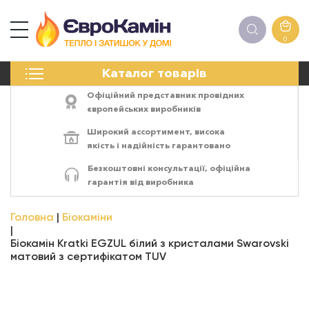
0
КАМІНИ
Каталог товарів
ПЕЧІ
БІОКАМІНИ
Офіційний представник провідних
ЕЛЕКТРОКАМІНИ
європейських виробників
РЕШІТКИ
Широкий ассортимент,
висока
АКСЕСУАРИ
якість
і
надійність
гарантовано
ХІМІЯ
Безкоштовні консультації, офіційна
МОНТАЖ
гарантія від виробника
ЕНЕРГОСИСТЕМИ
Головна
Біокаміни
Біокамін Kratki EGZUL білий з кристалами Swarovski
матовий з сертифікатом TUV