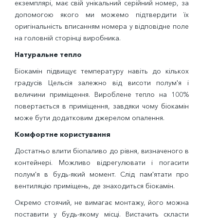
екземплярі, має свій унікальний серійний номер, за
допомогою якого ми можемо підтвердити їх
оригінальність вписанням номера у відповідне поле
на головній сторінці виробника.
Натуральне тепло
Біокамін підвищує температуру навіть до кількох
градусів Цельсія залежно від висоти полум'я і
величини приміщення. Вироблене тепло на 100%
повертається в приміщення, завдяки чому біокамін
може бути додатковим джерелом опалення.
Комфортне користування
Достатньо влити біопаливо до рівня, визначеного в
контейнері. Можливо відрегулювати і погасити
полум'я в будь-який момент. Слід пам'ятати про
вентиляцію приміщень, де знаходиться біокамін.
Окремо стоячий, не вимагає монтажу, його можна
поставити у будь-якому місці. Вистачить скласти