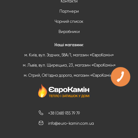
Контакти
Партнери
Чорний список
Виробники
Наші магазини:
м. Київ, вул. Зодчих, 58А/1, магазин «ЄвроКамін»
м. Львів, вул. Щирецька, 23, магазин «ЄвроКамін»
м. Стрий, Обʼїздна дорога, магазин «ЄвроКамін»
+38 (068) 935 79 79
info@euro-kamin.com.ua