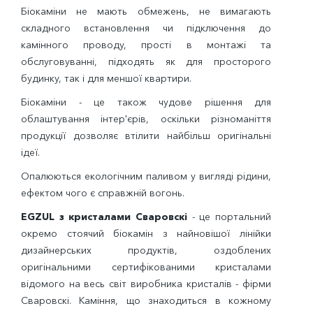
Біокаміни не мають обмежень, не вимагають
складного встановлення чи підключення до
камінного проводу, прості в монтажі та
обслуговуванні, підходять як для просторого
будинку, так і для меншої квартири.
Біокаміни - це також чудове рішення для
облаштування інтер'єрів, оскільки різноманіття
продукції дозволяє втілити найбільш оригінальні
ідеї.
Опалюються екологічним паливом у вигляді рідини,
ефектом чого є справжній вогонь.
EGZUL з кристалами Сваровскі
- це портальний
окремо стоячий біокамін з найновішої лінійки
дизайнерських продуктів, оздоблених
оригінальними сертифікованими кристалами
відомого на весь світ виробника кристалів - фірми
Сваровскі. Каміння, що знаходиться в кожному