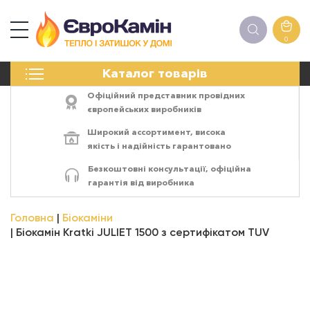
0
КАМІНИ
Каталог товарів
ПЕЧІ
БІОКАМІНИ
Офіційний представник провідних
ЕЛЕКТРОКАМІНИ
європейських виробників
РЕШІТКИ
Широкий ассортимент,
висока
АКСЕСУАРИ
якість
і
надійність
гарантовано
ХІМІЯ
Безкоштовні консультації, офіційна
МОНТАЖ
гарантія від виробника
ЕНЕРГОСИСТЕМИ
Головна
Біокаміни
Біокамін Kratki JULIET 1500 з сертифікатом TUV