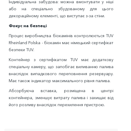
Індивідуальна забудова: можна вмонтувати у ніші
або на спеціально збудованому для цього
декораційному елементі, що виступає з-за стіни.
Фокус на безпеці
Процес виробництва біокамінів контролюється TUV
Rheinland Polska - біокамін має німецький сертифікат
безпеки TUV.
Контейнер з сертифікатом TUV має додаткову
спеціальну камеру, що запобігає виливанню палива
внаслідок випадкового переповнення резервуару.
Має також індикатор максимального рівня палива.
Абсорбуюча вставка, розміщена в центрі
контейнера, зменшує витрату палива і захищає від
його розливу внаслідок перехилення пристрою.