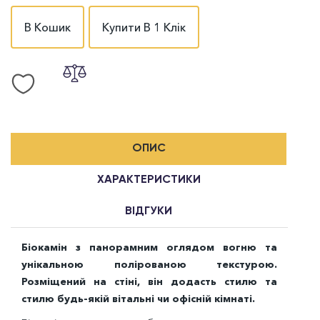
В Кошик
Купити В 1 Клік
ОПИС
ХАРАКТЕРИСТИКИ
ВІДГУКИ
Біокамін з панорамним оглядом вогню та
унікальною полірованою текстурою.
Розміщений на стіні, він додасть стилю та
стилю будь-якій вітальні чи офісній кімнаті.