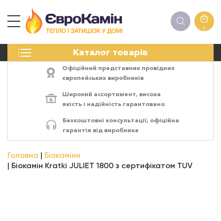
0
КАМІНИ
Каталог товарів
ПЕЧІ
БІОКАМІНИ
Офіційний представник провідних
ЕЛЕКТРОКАМІНИ
європейських виробників
РЕШІТКИ
Широкий ассортимент,
висока
АКСЕСУАРИ
якість
і
надійність
гарантовано
ХІМІЯ
Безкоштовні консультації, офіційна
МОНТАЖ
гарантія від виробника
ЕНЕРГОСИСТЕМИ
Головна
Біокаміни
Біокамін Kratki JULIET 1800 з сертифікатом TUV