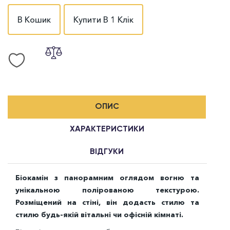
В Кошик
Купити В 1 Клік
ОПИС
ХАРАКТЕРИСТИКИ
ВІДГУКИ
Біокамін з панорамним оглядом вогню та
унікальною полірованою текстурою.
Розміщений на стіні, він додасть стилю та
стилю будь-якій вітальні чи офісній кімнаті.