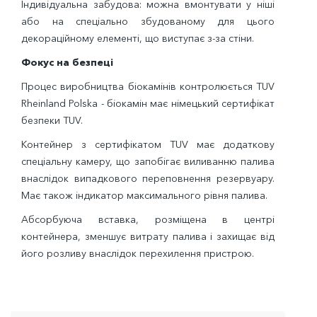
Індивідуальна забудова: можна вмонтувати у ніші
або на спеціально збудованому для цього
декораційному елементі, що виступає з-за стіни.
Фокус на безпеці
Процес виробництва біокамінів контролюється TUV
Rheinland Polska - біокамін має німецький сертифікат
безпеки TUV.
Контейнер з сертифікатом TUV має додаткову
спеціальну камеру, що запобігає виливанню палива
внаслідок випадкового переповнення резервуару.
Має також індикатор максимального рівня палива.
Абсорбуюча вставка, розміщена в центрі
контейнера, зменшує витрату палива і захищає від
його розливу внаслідок перехилення пристрою.