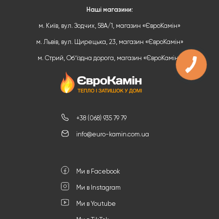
Наші магазини:
м. Київ, вул. Зодчих, 58А/1, магазин «ЄвроКамін»
м. Львів, вул. Щирецька, 23, магазин «ЄвроКамін»
м. Стрий, Обʼїздна дорога, магазин «ЄвроКамін»
+38 (068) 935 79 79
info@euro-kamin.com.ua
Ми в Facebook
Ми в Instagram
Ми в Youtube