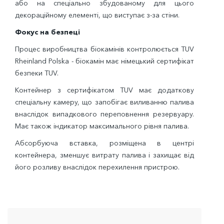
або на спеціально збудованому для цього
декораційному елементі, що виступає з-за стіни.
Фокус на безпеці
Процес виробництва біокамінів контролюється TUV
Rheinland Polska - біокамін має німецький сертифікат
безпеки TUV.
Контейнер з сертифікатом TUV має додаткову
спеціальну камеру, що запобігає виливанню палива
внаслідок випадкового переповнення резервуару.
Має також індикатор максимального рівня палива.
Абсорбуюча вставка, розміщена в центрі
контейнера, зменшує витрату палива і захищає від
його розливу внаслідок перехилення пристрою.