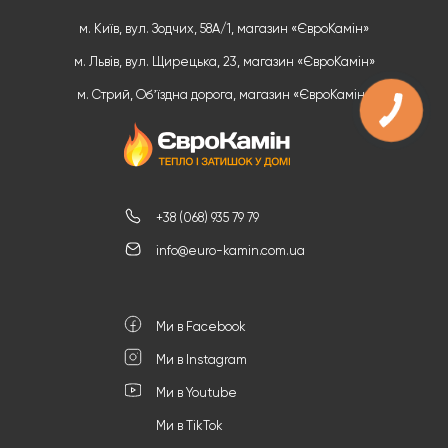
м. Київ, вул. Зодчих, 58А/1, магазин «ЄвроКамін»
м. Львів, вул. Щирецька, 23, магазин «ЄвроКамін»
м. Стрий, Обʼїздна дорога, магазин «ЄвроКамін»
+38 (068) 935 79 79
info@euro-kamin.com.ua
Ми в Facebook
Ми в Instagram
Ми в Youtube
Ми в TikTok