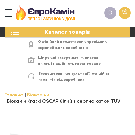
0
КАМІНИ
Каталог товарів
ПЕЧІ
БІОКАМІНИ
Офіційний представник провідних
ЕЛЕКТРОКАМІНИ
європейських виробників
РЕШІТКИ
Широкий ассортимент,
висока
АКСЕСУАРИ
якість
і
надійність
гарантовано
ХІМІЯ
Безкоштовні консультації, офіційна
МОНТАЖ
гарантія від виробника
ЕНЕРГОСИСТЕМИ
Головна
Біокаміни
Біокамін Kratki OSCAR білий з сертифікатом TUV