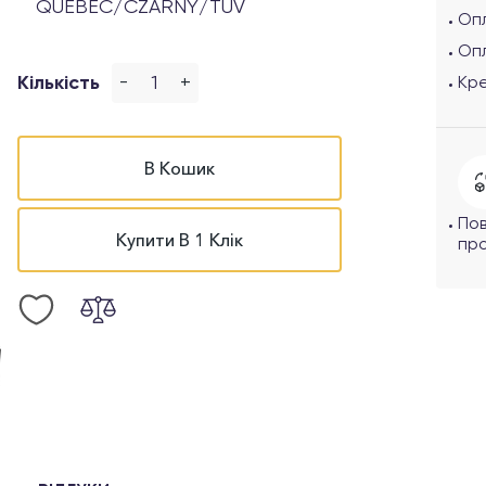
QUEBEC/CZARNY/TUV
Опл
Оп
-
+
Кількість
Кр
В Кошик
По
Купити В 1 Клік
про