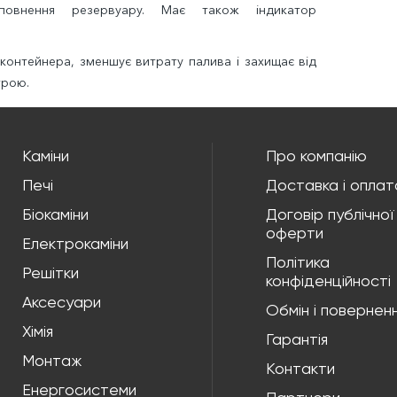
повнення резервуару. Має також індикатор
контейнера, зменшує витрату палива і захищає від
трою.
Каміни
Про компанію
Печі
Доставка і оплат
Біокаміни
Договір публічної
оферти
Електрокаміни
Політика
Решітки
конфіденційності
Аксесуари
Обмін і повернен
Хімія
Гарантія
Монтаж
Контакти
Енергосистеми