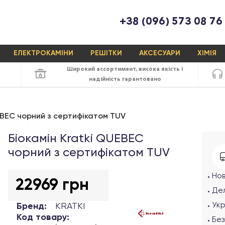
+38 (096) 573 08 76
ЕЛЕКТРОКАМІНИ
РЕШІТКИ
АКСЕСУАРИ
ХІМІЯ
х
Широкий ассортимент,
висока якість
і
надійність
гарантовано
EBEC чорний з сертифікатом TUV
Біокамін Kratki QUEBEC
чорний з сертифікатом TUV
Но
22969 грн
Дел
Ук
Бренд:
KRATKI
Код товару:
Без