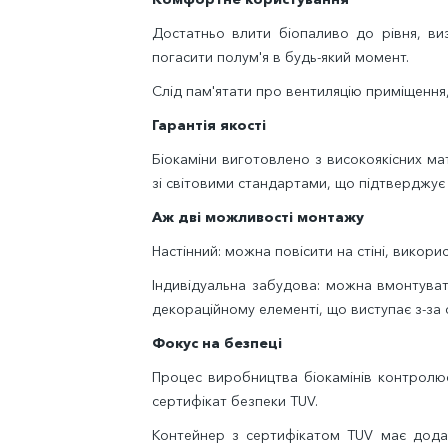
Достатньо влити біопаливо до рівня, ви
погасити полум'я в будь-який момент.
Слід пам'ятати про вентиляцію приміщення,
Гарантія якості
Біокаміни виготовлено з високоякісних ма
зі світовими стандартами, що підтверджує
Аж дві можливості монтажу
Настінний: можна повісити на стіні, викори
Індивідуальна забудова: можна вмонтуват
декораційному елементі, що виступає з-за с
Фокус на безпеці
Процес виробництва біокамінів контролюєт
сертифікат безпеки TUV.
Контейнер з сертифікатом TUV має додат