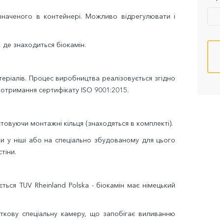
значеного в контейнері. Можливо відрегулювати і
 де знаходиться біокамін.
теріалів. Процес виробництва реалізовується згідно
 отримання сертифікату ISO 9001:2015.
стовуючи монтажні кільця (знаходяться в комплекті).
и у ніші або на спеціально збудованому для цього
тіни.
ься TUV Rheinland Polska - біокамін має німецький
кову спеціальну камеру, що запобігає виливанню