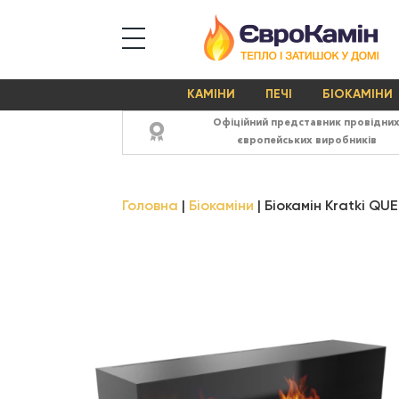
КАМІНИ
ПЕЧІ
БІОКАМІНИ
Офіційний представник провідни
європейських виробників
Головна
Біокаміни
Біокамін Kratki QU