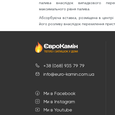
палива внаслідок випадкового пере
максимального рівня палива.
Абсорбуюча вставка, розміщена в центрі 
його розливу внаслідок перехилення прис
+38 (068) 935 79 79
info@euro-kamin.com.ua
Ми в Facebook
Ми в Instagram
Ми в Youtube