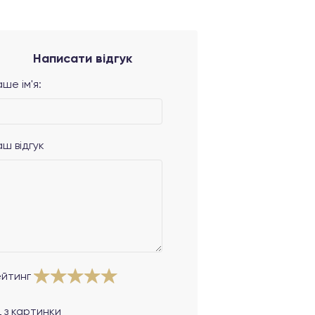
Написати відгук
ше ім'я:
аш відгук
ейтинг
 з картинки