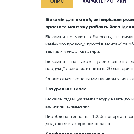
ОПИС
ХАРАКТЕРИСТИКИ
Біокамін для людей, які вирішили розмі
простота монтажу роблять його ідеа
Біокаміни не мають обмежень, не вимаг
камінного проводу, прості в монтажі та об
так і для меншої квартири.
Біокаміни - це також чудове рішення дл
продукції дозволяє втілити найбільш оригіна
Опалюються екологічним паливом у вигляді
Натуральне тепло
Біокамін підвищує температуру навіть до кі
величини приміщення.
Вироблене тепло на 100% повертається 
додатковим джерелом опалення.
Комфортне користування