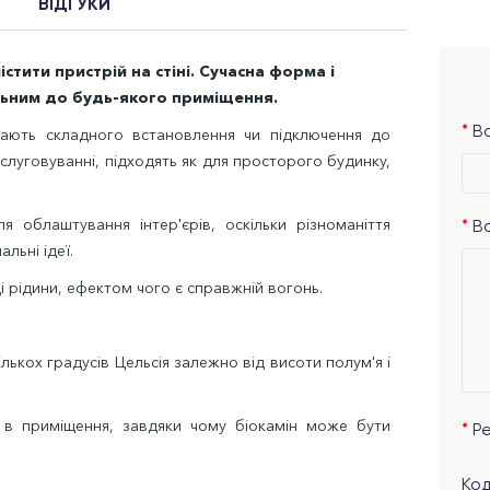
ВІДГУКИ
стити пристрій на стіні. Сучасна форма і
льним до будь-якого приміщення.
Ва
ають складного встановлення чи підключення до
слуговуванні, підходять як для просторого будинку,
я облаштування інтер'єрів, оскільки різноманіття
В
льні ідеї.
 рідини, ефектом чого є справжній вогонь.
лькох градусів Цельсія залежно від висоти полум'я і
в приміщення, завдяки чому біокамін може бути
Р
Код