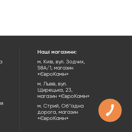
Наші магазини:
а
м. Київ, вул. Зодчих,
58А/1, магазин
«ЄвроКамін»
м. Львів, вул.
Щирецька, 23,
магазин «ЄвроКамін»
ня
м. Стрий, Обʼїздна
КНОПКА
дорога, магазин
ЗВ'ЯЗКУ
«ЄвроКамін»