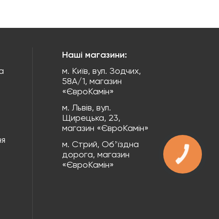
Наші магазини:
а
м. Київ, вул. Зодчих,
58А/1, магазин
«ЄвроКамін»
м. Львів, вул.
Щирецька, 23,
магазин «ЄвроКамін»
ня
м. Стрий, Обʼїздна
дорога, магазин
КНОПКА
ЗВ'ЯЗКУ
«ЄвроКамін»