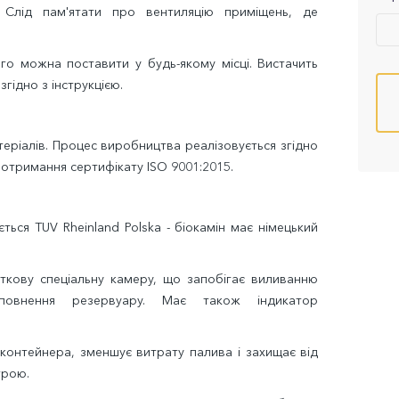
 Слід пам'ятати про вентиляцію приміщень, де
го можна поставити у будь-якому місці. Вистачить
згідно з інструкцією.
теріалів. Процес виробництва реалізовується згідно
 отримання сертифікату ISO 9001:2015.
ься TUV Rheinland Polska - біокамін має німецький
кову спеціальну камеру, що запобігає виливанню
повнення резервуару. Має також індикатор
контейнера, зменшує витрату палива і захищає від
трою.