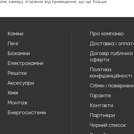
іляє камеру згоряння від приміщення, що ще більше
Каміни
Про компанію
Печі
Доставка і оплат
Біокаміни
Договір публічної
оферти
Електрокаміни
Політика
Решітки
конфіденційності
Аксесуари
Обмін і повернен
Хімія
Гарантія
Монтаж
Контакти
Енергосистеми
Партнери
Чорний список