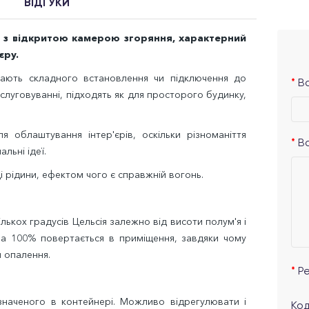
ВІДГУКИ
ін з відкритою камерою згоряння, характерний
єру.
ають складного встановлення чи підключення до
Ва
слуговуванні, підходять як для просторого будинку,
я облаштування інтер'єрів, оскільки різноманіття
В
льні ідеї.
 рідини, ефектом чого є справжній вогонь.
лькох градусів Цельсія залежно від висоти полум'я і
а 100% повертається в приміщення, завдяки чому
 опалення.
Р
значеного в контейнері. Можливо відрегулювати і
Код