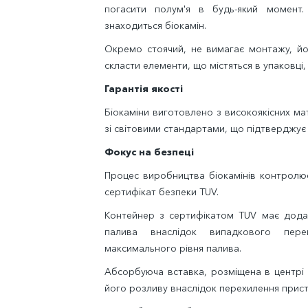
погасити полум'я в будь-який момент.
знаходиться біокамін.
Окремо стоячий, не вимагає монтажу, йо
скласти елементи, що містяться в упаковці, 
Гарантія якості
Біокаміни виготовлено з високоякісних ма
зі світовими стандартами, що підтверджує
Фокус на безпеці
Процес виробництва біокамінів контролюєт
сертифікат безпеки TUV.
Контейнер з сертифікатом TUV має додат
палива внаслідок випадкового пере
максимального рівня палива.
Абсорбуюча вставка, розміщена в центрі 
його розливу внаслідок перехилення прис