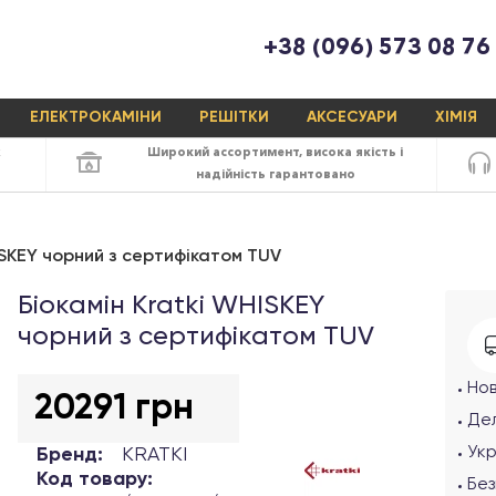
+38 (096) 573 08 76
ЕЛЕКТРОКАМІНИ
РЕШІТКИ
АКСЕСУАРИ
ХІМІЯ
х
Широкий ассортимент,
висока якість
і
надійність
гарантовано
ISKEY чорний з сертифікатом TUV
Біокамін Kratki WHISKEY
чорний з сертифікатом TUV
Но
20291 грн
Дел
Ук
Бренд:
KRATKI
Код товару:
Без