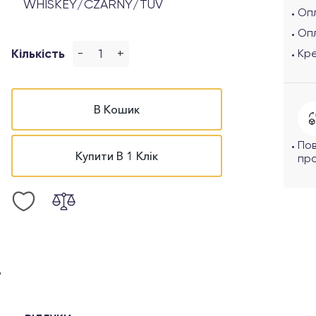
WHISKEY/CZARNY/TUV
Опл
Оп
-
+
Кількість
Кр
В Кошик
По
Купити В 1 Клік
про