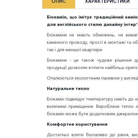
ОПИС
ХАРАКТЕРИСТИКИ
Біокамін, що імітує традиційний кам
для англійського стилю дизайну інтер’
Біокаміни не мають обмежень, не вимаг
камінного проводу, прості в монтажі та об
так і для меншої квартири.
Біокаміни - це також чудове рішення дл
продукції дозволяє втілити найбільш оригіна
Опалюються екологічним паливом у вигляді
Натуральне тепло
Біокамін підвищує температуру навіть до кі
величини приміщення. Вироблене тепло н
біокамін може бути додатковим джерелом
Комфортне користування
Достатньо влити біопаливо до рівня, ви