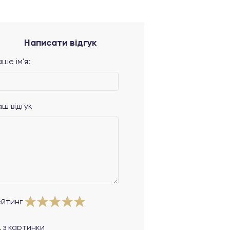
Написати відгук
ше ім'я:
аш відгук
ейтинг
 з картинки