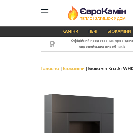
КАМІНИ
ПЕЧІ
БІОКАМІНИ
Офіційний представник провідни
європейських виробників
Головна
Біокаміни
Біокамін Kratki WH