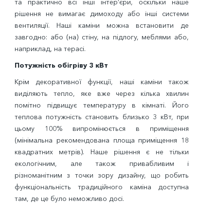
та практично всі інші інтер’єри, оскільки наше
рішення не вимагає димоходу або інші системи
вентиляції. Наші каміни можна встановити де
завгодно: або (на) стіну, на підлогу, меблями або,
наприклад, на терасі.
Потужність обігріву 3
кВт
Крім декоративної функції, наші каміни також
виділяють тепло, яке вже через кілька хвилин
помітно підвищує температуру в кімнаті. Його
теплова потужність становить близько 3 кВт, при
цьому 100% випромінюється в приміщення
(мінімальна рекомендована площа приміщення 18
квадратних метрів). Наше рішення є не тільки
екологічним, але також привабливим і
різноманітним з точки зору дизайну, що робить
функціональність традиційного каміна доступна
там, де це було неможливо досі.