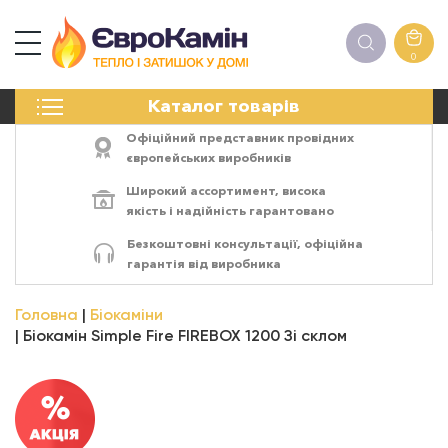
0
КАМІНИ
Каталог товарів
ПЕЧІ
БІОКАМІНИ
Офіційний представник провідних
ЕЛЕКТРОКАМІНИ
європейських виробників
РЕШІТКИ
Широкий ассортимент,
висока
АКСЕСУАРИ
якість
і
надійність
гарантовано
ХІМІЯ
Безкоштовні консультації, офіційна
МОНТАЖ
гарантія від виробника
ЕНЕРГОСИСТЕМИ
Головна
Біокаміни
Біокамін Simple Fire FIREBOX 1200 Зі склом