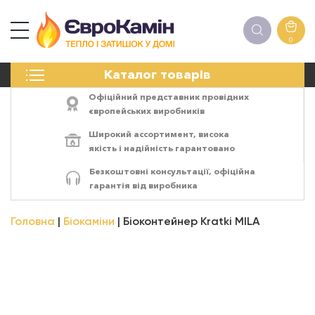
0
КАМІНИ
Каталог товарів
ПЕЧІ
БІОКАМІНИ
Офіційний представник провідних
ЕЛЕКТРОКАМІНИ
європейських виробників
РЕШІТКИ
Широкий ассортимент,
висока
АКСЕСУАРИ
якість
і
надійність
гарантовано
ХІМІЯ
Безкоштовні консультації, офіційна
МОНТАЖ
гарантія від виробника
ЕНЕРГОСИСТЕМИ
Головна
Біокаміни
Біоконтейнер Kratki MILA