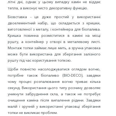
літні дні, однак у цьому випадку камін не віддає
тепла, а виконує чисто декоративну функцію.
Біовставка - це дуже простий у використанні
двоелементний набір, що складається з кришки,
виготовленої з металу, і контейнера для біопалива.
Кришка повинна розміститися в каміні на місці
рушту, а контейнер у отворі в металевому листі.
Монтаж топки займає лише мить, а зручна упаковка
може бути використана для зберігання залізного
рушту під час користування топкою.
Щоби повністю насолоджуватися оглядом вогню,
потрібне також біопаливо (BIO-DECO), завдяки
чому процес розпалювання вогню триває кілька
секунд. Використання цього типу розчину дозволяє
уникнути забруднення скла, а також не потребує
очищення каміна після випалення рідини. Завдяки
малій і зручній у використанні упаковці зберігання
топки не викликає проблем.