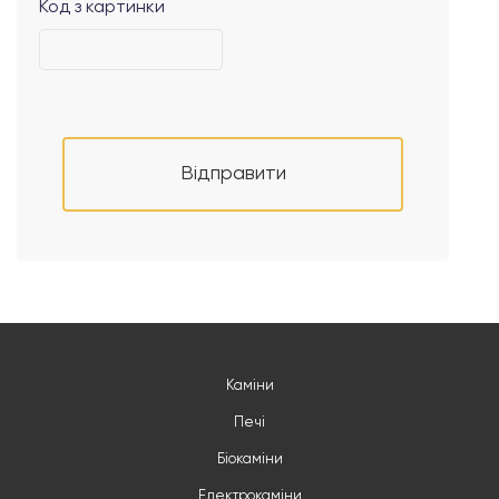
Код з картинки
Відправити
Каміни
Печі
Біокаміни
Електрокаміни