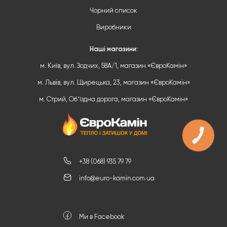
Чорний список
Виробники
Наші магазини:
м. Київ, вул. Зодчих, 58А/1, магазин «ЄвроКамін»
м. Львів, вул. Щирецька, 23, магазин «ЄвроКамін»
м. Стрий, Обʼїздна дорога, магазин «ЄвроКамін»
КНОПКА
ЗВ'ЯЗКУ
+38 (068) 935 79 79
info@euro-kamin.com.ua
Ми в Facebook