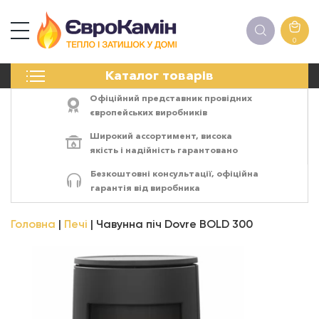
0
КАМІНИ
Каталог товарів
ПЕЧІ
БІОКАМІНИ
Офіційний представник провідних
ЕЛЕКТРОКАМІНИ
європейських виробників
РЕШІТКИ
Широкий ассортимент,
висока
АКСЕСУАРИ
якість
і
надійність
гарантовано
ХІМІЯ
Безкоштовні консультації, офіційна
МОНТАЖ
гарантія від виробника
ЕНЕРГОСИСТЕМИ
Головна
Печі
Чавунна піч Dovre BOLD 300